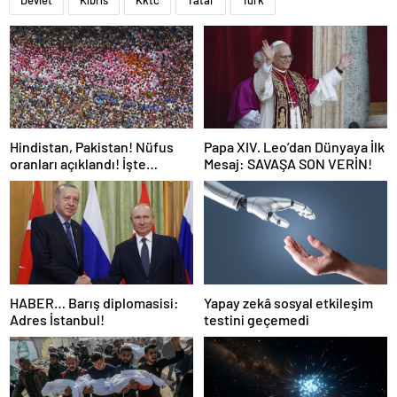
Devlet
Kıbrıs
Kktc
Tatar
Türk
Hindistan, Pakistan! Nüfus
Papa XIV. Leo’dan Dünyaya İlk
oranları açıklandı! İşte
Mesaj: SAVAŞA SON VERİN!
Dünyanın en kalabalık ülkesi!
Dünya haritası ülkeler!
HABER… Barış diplomasisi:
Yapay zekâ sosyal etkileşim
Adres İstanbul!
testini geçemedi