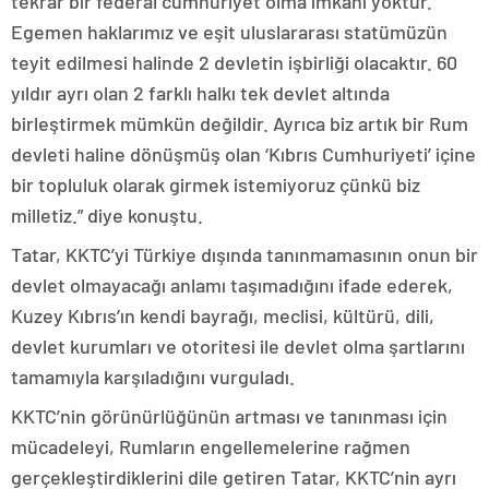
tekrar bir federal cumhuriyet olma imkanı yoktur.
Egemen haklarımız ve eşit uluslararası statümüzün
teyit edilmesi halinde 2 devletin işbirliği olacaktır. 60
yıldır ayrı olan 2 farklı halkı tek devlet altında
birleştirmek mümkün değildir. Ayrıca biz artık bir Rum
devleti haline dönüşmüş olan ‘Kıbrıs Cumhuriyeti’ içine
bir topluluk olarak girmek istemiyoruz çünkü biz
milletiz.” diye konuştu.
Tatar, KKTC’yi Türkiye dışında tanınmamasının onun bir
devlet olmayacağı anlamı taşımadığını ifade ederek,
Kuzey Kıbrıs’ın kendi bayrağı, meclisi, kültürü, dili,
devlet kurumları ve otoritesi ile devlet olma şartlarını
tamamıyla karşıladığını vurguladı.
KKTC’nin görünürlüğünün artması ve tanınması için
mücadeleyi, Rumların engellemelerine rağmen
gerçekleştirdiklerini dile getiren Tatar, KKTC’nin ayrı