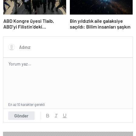
ABD Kongre üyesi Tlaib,
Bin yıldızlık aile galaksiye
ABD’yi Filistin’deki
saçıldı: Bilim insanları şaşkın
“soykırımda suç ortağı”
olmakla itham etti
En az 10 karakter gerekli
Gönder