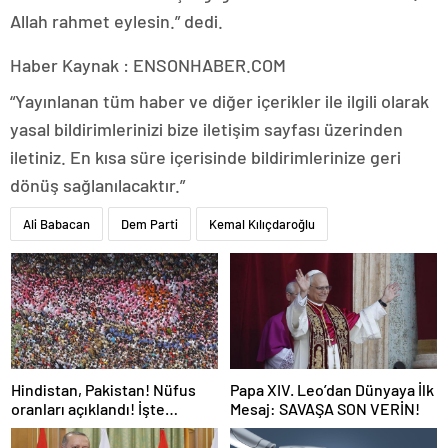
Allah rahmet eylesin.” dedi.
Haber Kaynak : ENSONHABER.COM
“Yayınlanan tüm haber ve diğer içerikler ile ilgili olarak
yasal bildirimlerinizi bize iletişim sayfası üzerinden
iletiniz. En kısa süre içerisinde bildirimlerinize geri
dönüş sağlanılacaktır.”
Ali Babacan
Dem Parti
Kemal Kılıçdaroğlu
Hindistan, Pakistan! Nüfus
Papa XIV. Leo’dan Dünyaya İlk
oranları açıklandı! İşte
Mesaj: SAVAŞA SON VERİN!
Dünyanın en kalabalık ülkesi!
Dünya haritası ülkeler!