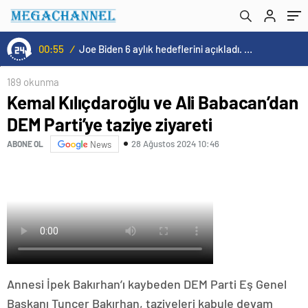
00:55
/
Joe Biden 6 aylık hedeflerini açıkladı. Senato buz gibi…
189 okunma
Kemal Kılıçdaroğlu ve Ali Babacan’dan
DEM Parti’ye taziye ziyareti
28 Ağustos 2024 10:46
ABONE OL
News
Annesi İpek Bakırhan’ı kaybeden DEM Parti Eş Genel
Başkanı Tuncer Bakırhan, taziyeleri kabule devam