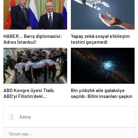
HABER… Barış diplomasisi:
Yapay zekâ sosyal etkileşim
Adres İstanbul!
testini geçemedi
ABD Kongre üyesi Tlaib,
Bin yıldızlık aile galaksiye
ABD’yi Filistin’deki
saçıldı: Bilim insanları şaşkın
“soykırımda suç ortağı”
olmakla itham etti