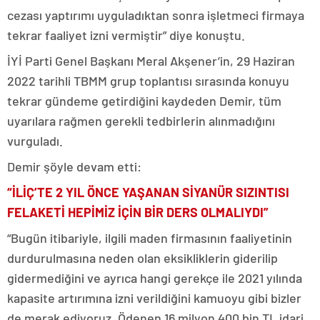
cezası yaptırımı uyguladıktan sonra işletmeci firmaya
tekrar faaliyet izni vermiştir” diye konuştu.
İYİ Parti Genel Başkanı Meral Akşener’in, 29 Haziran
2022 tarihli TBMM grup toplantısı sırasında konuyu
tekrar gündeme getirdiğini kaydeden Demir, tüm
uyarılara rağmen gerekli tedbirlerin alınmadığını
vurguladı.
Demir şöyle devam etti:
“İLİÇ’TE 2 YIL ÖNCE YAŞANAN SİYANÜR SIZINTISI
FELAKETİ HEPİMİZ İÇİN BİR DERS OLMALIYDI”
“Bugün itibariyle, ilgili maden firmasının faaliyetinin
durdurulmasına neden olan eksikliklerin giderilip
gidermediğini ve ayrıca hangi gerekçe ile 2021 yılında
kapasite artırımına izni verildiğini kamuoyu gibi bizler
de merak ediyoruz. Ödenen 16 milyon 400 bin TL idari