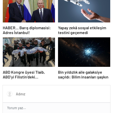
HABER… Barış diplomasisi:
Yapay zekâ sosyal etkileşim
Adres İstanbul!
testini geçemedi
ABD Kongre üyesi Tlaib,
Bin yıldızlık aile galaksiye
ABD’yi Filistin’deki
saçıldı: Bilim insanları şaşkın
“soykırımda suç ortağı”
olmakla itham etti