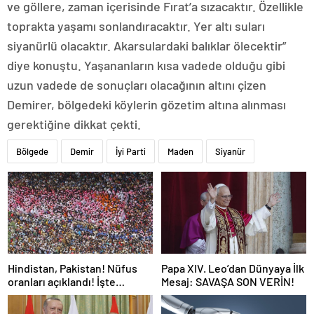
ve göllere, zaman içerisinde Fırat’a sızacaktır. Özellikle
toprakta yaşamı sonlandıracaktır. Yer altı suları
siyanürlü olacaktır. Akarsulardaki balıklar ölecektir”
diye konuştu. Yaşananların kısa vadede olduğu gibi
uzun vadede de sonuçları olacağının altını çizen
Demirer, bölgedeki köylerin gözetim altına alınması
gerektiğine dikkat çekti.
Bölgede
Demir
İyi Parti
Maden
Siyanür
Hindistan, Pakistan! Nüfus
Papa XIV. Leo’dan Dünyaya İlk
oranları açıklandı! İşte
Mesaj: SAVAŞA SON VERİN!
Dünyanın en kalabalık ülkesi!
Dünya haritası ülkeler!