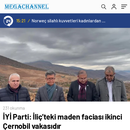
15:21
/
Norweç silahlı kuvvetleri kadınlardan oluşan özel kuvvetler eğitimlerini başlattı.
231 okunma
İYİ Parti: İliç’teki maden faciası ikinci
Çernobil vakasıdır