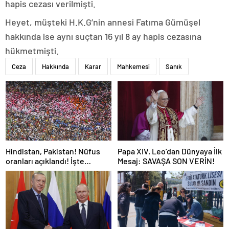
hapis cezası verilmişti.
Heyet, müşteki H.K.G’nin annesi Fatıma Gümüşel
hakkında ise aynı suçtan 16 yıl 8 ay hapis cezasına
hükmetmişti.
Ceza
Hakkında
Karar
Mahkemesi
Sanık
Hindistan, Pakistan! Nüfus
Papa XIV. Leo’dan Dünyaya İlk
oranları açıklandı! İşte
Mesaj: SAVAŞA SON VERİN!
Dünyanın en kalabalık ülkesi!
Dünya haritası ülkeler!