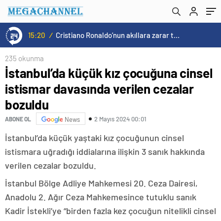
15:20
/
Cristiano Ronaldo’nun akıllara zarar tüm kariyerinin istatistiğini çıkardık !
235 okunma
İstanbul’da küçük kız çocuğuna cinsel
istismar davasında verilen cezalar
bozuldu
2 Mayıs 2024 00:01
ABONE OL
News
İstanbul’da küçük yaştaki kız çocuğunun cinsel
istismara uğradığı iddialarına ilişkin 3 sanık hakkında
verilen cezalar bozuldu.
İstanbul Bölge Adliye Mahkemesi 20. Ceza Dairesi,
Anadolu 2. Ağır Ceza Mahkemesince tutuklu sanık
Kadir İstekli’ye “birden fazla kez çocuğun nitelikli cinsel