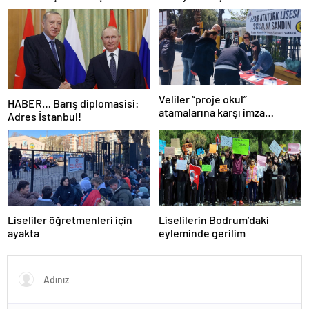
Dünyanın en kalabalık ülkesi!
Dünya haritası ülkeler!
Veliler “proje okul”
HABER… Barış diplomasisi:
atamalarına karşı imza
Adres İstanbul!
kampanyası başlattı
Liseliler öğretmenleri için
Liselilerin Bodrum’daki
ayakta
eyleminde gerilim