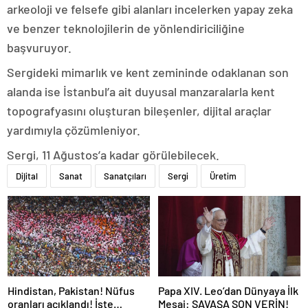
arkeoloji ve felsefe gibi alanları incelerken yapay zeka
ve benzer teknolojilerin de yönlendiriciliğine
başvuruyor.
Sergideki mimarlık ve kent zemininde odaklanan son
alanda ise İstanbul’a ait duyusal manzaralarla kent
topografyasını oluşturan bileşenler, dijital araçlar
yardımıyla çözümleniyor.
Sergi, 11 Ağustos’a kadar görülebilecek.
Dijital
Sanat
Sanatçıları
Sergi
Üretim
Hindistan, Pakistan! Nüfus
Papa XIV. Leo’dan Dünyaya İlk
oranları açıklandı! İşte
Mesaj: SAVAŞA SON VERİN!