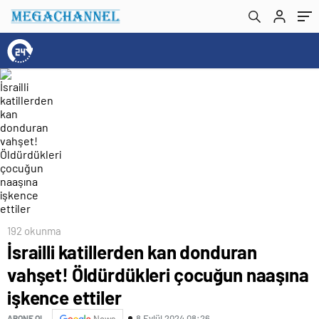
ettiler
192 okunma
İsrailli katillerden kan donduran
vahşet! Öldürdükleri çocuğun naaşına
işkence ettiler
8 Eylül 2024 08:26
ABONE OL
News