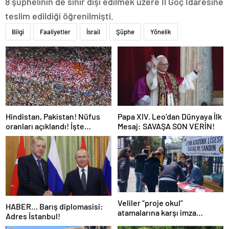
8 şüphelinin de sınır dışı edilmek üzere İl Göç İdaresine
teslim edildiği öğrenilmişti.
Bilgi
Faaliyetler
İsrail
Şüphe
Yönelik
Hindistan, Pakistan! Nüfus
Papa XIV. Leo’dan Dünyaya İlk
oranları açıklandı! İşte
Mesaj: SAVAŞA SON VERİN!
Dünyanın en kalabalık ülkesi!
Dünya haritası ülkeler!
Veliler “proje okul”
HABER… Barış diplomasisi:
atamalarına karşı imza
Adres İstanbul!
kampanyası başlattı