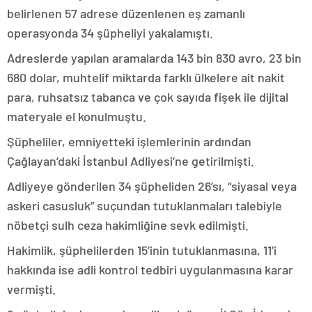
belirlenen 57 adrese düzenlenen eş zamanlı
operasyonda 34 şüpheliyi yakalamıştı.
Adreslerde yapılan aramalarda 143 bin 830 avro, 23 bin
680 dolar, muhtelif miktarda farklı ülkelere ait nakit
para, ruhsatsız tabanca ve çok sayıda fişek ile dijital
materyale el konulmuştu.
Şüpheliler, emniyetteki işlemlerinin ardından
Çağlayan’daki İstanbul Adliyesi’ne getirilmişti.
Adliyeye gönderilen 34 şüpheliden 26’sı, “siyasal veya
askeri casusluk” suçundan tutuklanmaları talebiyle
nöbetçi sulh ceza hakimliğine sevk edilmişti.
Hakimlik, şüphelilerden 15’inin tutuklanmasına, 11’i
hakkında ise adli kontrol tedbiri uygulanmasına karar
vermişti.