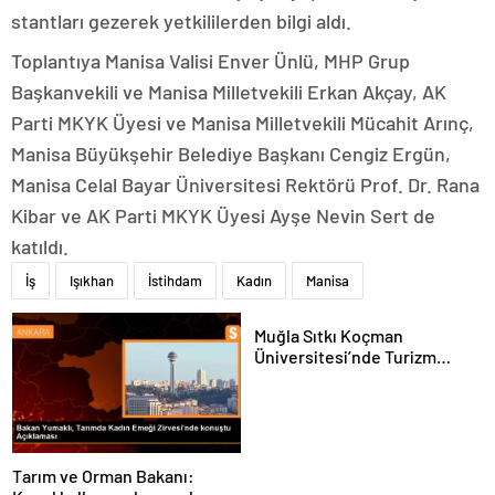
stantları gezerek yetkililerden bilgi aldı.
Toplantıya Manisa Valisi Enver Ünlü, MHP Grup
Başkanvekili ve Manisa Milletvekili Erkan Akçay, AK
Parti MKYK Üyesi ve Manisa Milletvekili Mücahit Arınç,
Manisa Büyükşehir Belediye Başkanı Cengiz Ergün,
Manisa Celal Bayar Üniversitesi Rektörü Prof. Dr. Rana
Kibar ve AK Parti MKYK Üyesi Ayşe Nevin Sert de
katıldı.
İş
Işıkhan
İstihdam
Kadın
Manisa
Muğla Sıtkı Koçman
Üniversitesi’nde Turizm
Sektörü ve Öğrenciler
Buluştu
Tarım ve Orman Bakanı: