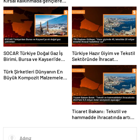
Kırsal kalkınmada gençlere
ve kadınlara pozitif ayrımcılık
yapıyoruz
SOCAR Türkiye Doğal Gaz İş
Türkiye Hazır Giyim ve Tekstil
Birimi, Bursa ve Kayseri’de
Sektöründe İhracat
Şebeke Uzunluğunu Artıracak
Hedeflerini Açıkladı
Türk Şirketleri Dünyanın En
Büyük Kompozit Malzemeler
Fuarında
Ticaret Bakanı: Tekstil ve
hammadde ihracatında artış
var