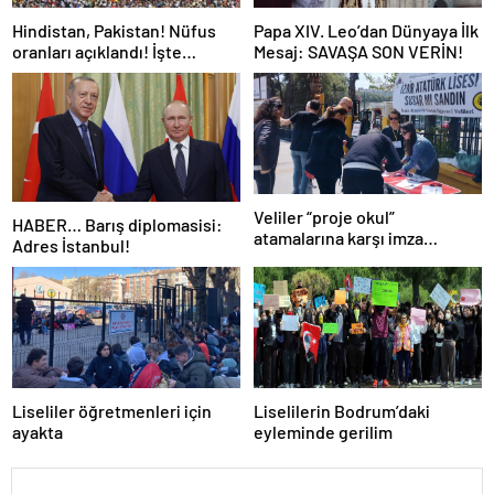
Hindistan, Pakistan! Nüfus
Papa XIV. Leo’dan Dünyaya İlk
oranları açıklandı! İşte
Mesaj: SAVAŞA SON VERİN!
Dünyanın en kalabalık ülkesi!
Dünya haritası ülkeler!
Veliler “proje okul”
HABER… Barış diplomasisi:
atamalarına karşı imza
Adres İstanbul!
kampanyası başlattı
Liseliler öğretmenleri için
Liselilerin Bodrum’daki
ayakta
eyleminde gerilim