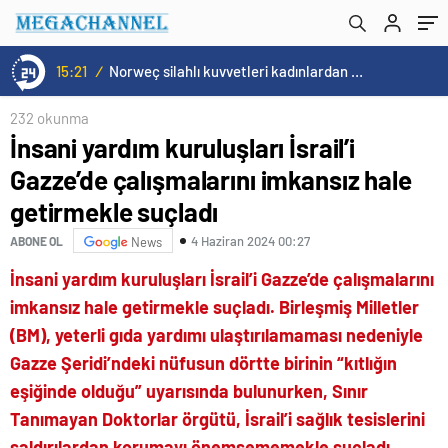
suçladı
15:21
/
Norweç silahlı kuvvetleri kadınlardan oluşan özel kuvvetler eğitimlerini başlattı.
232 okunma
İnsani yardım kuruluşları İsrail’i
Gazze’de çalışmalarını imkansız hale
getirmekle suçladı
4 Haziran 2024 00:27
ABONE OL
News
İnsani yardım kuruluşları İsrail’i Gazze’de çalışmalarını
imkansız hale getirmekle suçladı. Birleşmiş Milletler
(BM), yeterli gıda yardımı ulaştırılamaması nedeniyle
Gazze Şeridi’ndeki nüfusun dörtte birinin “kıtlığın
eşiğinde olduğu” uyarısında bulunurken, Sınır
Tanımayan Doktorlar örgütü, İsrail’i sağlık tesislerini
saldırılardan korumayı önemsememekle suçladı.