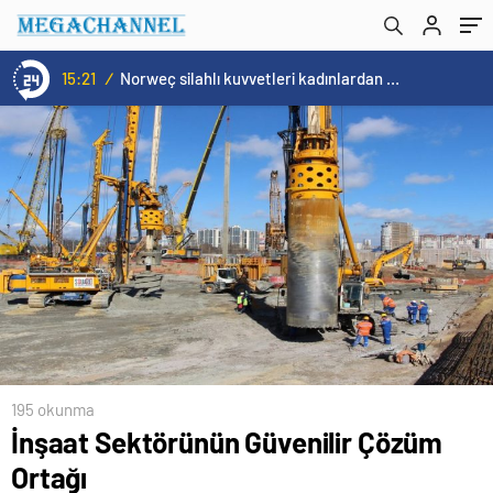
15:20
/
Cristiano Ronaldo’nun akıllara zarar tüm kariyerinin istatistiğini çıkardık !
195 okunma
İnşaat Sektörünün Güvenilir Çözüm
Ortağı