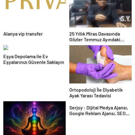
Alanya vip transfer
25 Yıllık Miras Davasında
Gözler Temmuz Ayındaki
Karar Duruşmasına Çevrildi
Eşya Depolama ile Ev
Eşyalarınızı Güvenle Saklayın
Ortopodoloji İle Diyabetik
Ayak Yarası Tedavisi
Serjoy : Dijital Medya Ajansı,
Google Reklam Ajansı, SEO
Ajansı ve Web Tasarım Ajansı