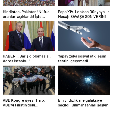
Hindistan, Pakistan! Nüfus
Papa XIV. Leo’dan Dünyaya İlk
oranları açıklandı! İşte
Mesaj: SAVAŞA SON VERİN!
Dünyanın en kalabalık ülkesi!
Dünya haritası ülkeler!
HABER… Barış diplomasisi:
Yapay zekâ sosyal etkileşim
Adres İstanbul!
testini geçemedi
ABD Kongre üyesi Tlaib,
Bin yıldızlık aile galaksiye
ABD’yi Filistin’deki
saçıldı: Bilim insanları şaşkın
“soykırımda suç ortağı”