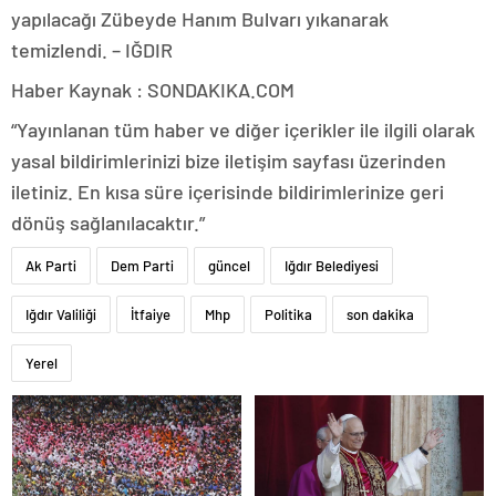
yapılacağı Zübeyde Hanım Bulvarı yıkanarak
temizlendi. – IĞDIR
Haber Kaynak : SONDAKIKA.COM
“Yayınlanan tüm haber ve diğer içerikler ile ilgili olarak
yasal bildirimlerinizi bize iletişim sayfası üzerinden
iletiniz. En kısa süre içerisinde bildirimlerinize geri
dönüş sağlanılacaktır.”
Ak Parti
Dem Parti
güncel
Iğdır Belediyesi
Iğdır Valiliği
İtfaiye
Mhp
Politika
son dakika
Yerel