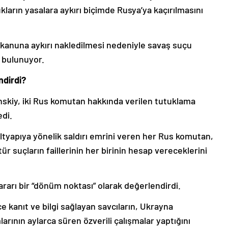
kların yasalara aykırı biçimde Rusya’ya kaçırılmasını
kanuna aykırı nakledilmesi nedeniyle savaş suçu
 bulunuyor.
ndirdi?
skiy, iki Rus komutan hakkında verilen tutuklama
edi.
k altyapıya yönelik saldırı emrini veren her Rus komutan,
tür suçların faillerinin her birinin hesap vereceklerini
rarı bir “dönüm noktası” olarak değerlendirdi.
 kanıt ve bilgi sağlayan savcıların, Ukrayna
arının aylarca süren özverili çalışmalar yaptığını