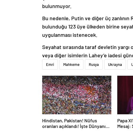
bulunmuyor.
Bu nedenle, Putin ve diğer üç zanlının 
bulunduğu 123 üye ülkeden birine seya
uygulanması istenecek.
Seyahat sırasında taraf devletin yargı
veya diğer isimlerin Lahey’e iadesi gü
Emri
Mahkeme
Rusya
Ukrayna
U
Hindistan, Pakistan! Nüfus
Papa XI
oranları açıklandı! İşte Dünyanın
Mesaj:
en kalabalık ülkesi! Dünya