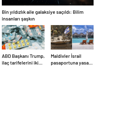
Bin yıldızlık aile galaksiye saçıldı: Bilim
insanları şaşkın
ABD Başkanı Trump,
Maldivler İsrail
ilaç tarifelerini iki
pasaportuna yasak
hafta içinde
koydu!
açıklayacağını
söyledi