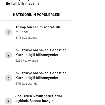
ile ilgili bilinmeyenler
KATEGORİNİN POPÜLERLERİ
Trump’tan seçim sonrası ilk
mülakat
1
8175 kez okundu
Avusturya başbakanı Sebastian
Kurz ile ilgili bilinmeyenler
2
5230 kez okundu
Avusturya başbakanı Sebastian
Kurz ile ilgili bilinmeyenler
3
5163 kez okundu
Joe Biden 6 aylık hedeflerini
açıkladı. Senato buz gibi…
4