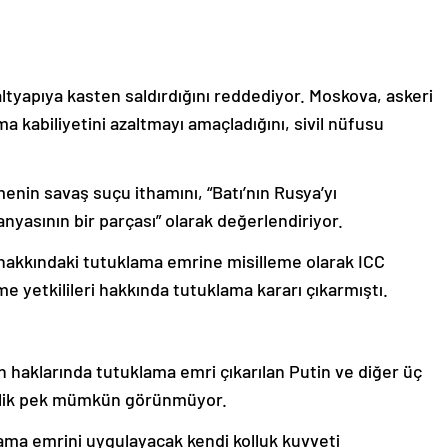
ltyapıya kasten saldırdığını reddediyor. Moskova, askeri
a kabiliyetini azaltmayı amaçladığını, sivil nüfusu
nin savaş suçu ithamını, “Batı’nın Rusya’yı
anyasının bir parçası” olarak değerlendiriyor.
hakkındaki tutuklama emrine misilleme olarak ICC
 yetkilileri hakkında tutuklama kararı çıkarmıştı.
 haklarında tutuklama emri çıkarılan Putin ve diğer üç
mdilik pek mümkün görünmüyor.
ma emrini uygulayacak kendi kolluk kuvveti