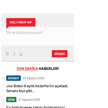
HIZLI YORUM YAP
GÖNDER
SON DAKİKA
HABERLERİ
GÜNDEM
07 Ağustos 2026
Joe Biden 6 aylık hedeflerini açıkladı.
Senato buz gibi…
SPOR
07 Ağustos 2026
En fazla kızaran takım Antalyaspor!