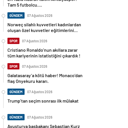
Tam 5 futbolcu….
GÜNDEM
07 Ağustos 2026
Norweç silahlı kuvvetleri kadınlardan
oluşan özel kuvvetler eğitimlerini
başlattı.
SPOR
07 Ağustos 2026
Cristiano Ronaldo’nun akıllara zarar
tüm kariyerinin istatistiğini çıkardık !
SPOR
07 Ağustos 2026
Galatasaray’a kötü haber! Monaco’dan
flaş Onyekuru kararı.
GÜNDEM
07 Ağustos 2026
Trump’tan seçim sonrası ilk mülakat
GÜNDEM
07 Ağustos 2026
Avusturya başbakanı Sebastian Kurz