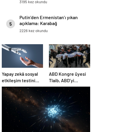
3195 kez okundu
Putin’den Ermenistan’ı yıkan
açıklama: Karabağ
5
Azerbaycan’ın ayrılmaz bir
2226 kez okundu
parçasıdır!
Yapay zekâ sosyal
ABD Kongre üyesi
etkileşim testini
Tlaib, ABD’yi
geçemedi
Filistin’deki
“soykırımda suç
ortağı” olmakla
itham etti