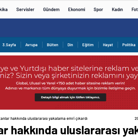
kika
Servisler
Gündem
Ekonomi
Spor
Kadın
Fot
3.Sayfa
Avrupa
Bülten
Din
Eğitim
Hayat
Politika
anlar hakkında uluslararası yakalama emri çıkardı
2
ar hakkında uluslararası y