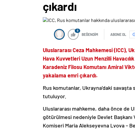
çıkardı
0
BEĞENDİM
ABONE OL
Uluslararası Ceza Mahkemesi (ICC), Uk
Hava Kuvvetleri Uzun Menzilli Havacılı
Karadeniz Filosu Komutanı Amiral Vikt
yakalama emri çıkardı.
Rus komutanlar, Ukrayna’daki savaşta si
tutuluyor.
Uluslararası mahkeme, daha önce de Ukr
götürülmesi nedeniyle Devlet Başkanı V
Komiseri Maria Alekseyevna Lvova – Bel