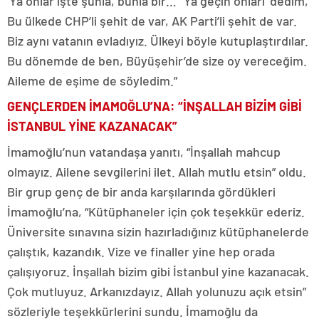
‘Ya onlar işte şunla, bunla bir…’ ‘Ya geçin onları’ dedim,
Bu ülkede CHP’li şehit de var, AK Parti’li şehit de var.
Biz aynı vatanın evladıyız. Ülkeyi böyle kutuplaştırdılar.
Bu dönemde de ben, Büyüşehir’de size oy vereceğim.
Aileme de eşime de söyledim.”
GENÇLERDEN İMAMOĞLU’NA: “İNŞALLAH BİZİM GİBİ
İSTANBUL YİNE KAZANACAK”
İmamoğlu’nun vatandaşa yanıtı, “İnşallah mahcup
olmayız. Ailene sevgilerini ilet. Allah mutlu etsin” oldu.
Bir grup genç de bir anda karşılarında gördükleri
İmamoğlu’na, “Kütüphaneler için çok teşekkür ederiz.
Üniversite sınavına sizin hazırladığınız kütüphanelerde
çalıştık, kazandık. Vize ve finaller yine hep orada
çalışıyoruz. İnşallah bizim gibi İstanbul yine kazanacak.
Çok mutluyuz. Arkanızdayız. Allah yolunuzu açık etsin”
sözleriyle teşekkürlerini sundu. İmamoğlu da