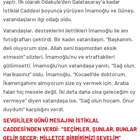
yaptı. İlk olarak Odakule’den Galatasaray’a kadar
İstiklal Caddesi boyunca yürüyen İmamoğlu ve Güney,
vatandaşların ilgi odağı oldu.
Vatandaşlar, desteklerini ilettikleri İmamoğlu ile anı
fotoğrafları çektirdi. Bir kadın vatandaşın, “Başkanım,
deli oluyorum size. Allah seni başımızdan eksik
etmesin” sözleri, İmamoğlu’nu ve etraftakileri
gülümsetti. İmamoğlu’nun vatandaşa yanıtı, “Sağ olun.
Harikasınız” oldu. İmamoğlu, “Kocaeli’de doktorum.
İkametgahımı almıyorum size oy vermek için. Araba
falan hiç mesele değil. İki defa daha olsa geleceğim oy
vermeye” diyen vatandaşa ise, “Sağ olun hocam. Onur
duydum” karşılığını verdi.
SEVGİLİLER GÜNÜ MESAJINI İSTİKLAL
CADDESİ’NDEN VERDİ: “SEÇİMLER, ŞUNLAR, BUNLAR
GELİR GEÇER; MİLLETÇE BİRBİRİMİZİ SEVELİM”