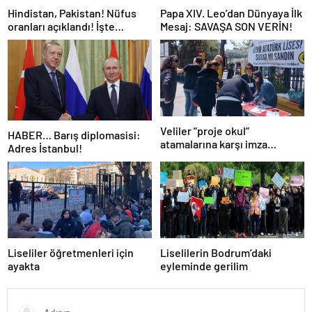
Hindistan, Pakistan! Nüfus
Papa XIV. Leo’dan Dünyaya İlk
oranları açıklandı! İşte
Mesaj: SAVAŞA SON VERİN!
Dünyanın en kalabalık ülkesi!
Dünya haritası ülkeler!
Veliler “proje okul”
HABER… Barış diplomasisi:
atamalarına karşı imza
Adres İstanbul!
kampanyası başlattı
Liseliler öğretmenleri için
Liselilerin Bodrum’daki
ayakta
eyleminde gerilim