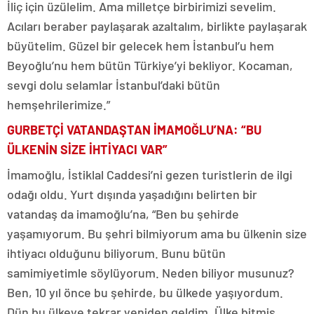
İliç için üzülelim. Ama milletçe birbirimizi sevelim.
Acıları beraber paylaşarak azaltalım, birlikte paylaşarak
büyütelim. Güzel bir gelecek hem İstanbul’u hem
Beyoğlu’nu hem bütün Türkiye’yi bekliyor. Kocaman,
sevgi dolu selamlar İstanbul’daki bütün
hemşehrilerimize.”
GURBETÇİ VATANDAŞTAN İMAMOĞLU’NA: “BU
ÜLKENİN SİZE İHTİYACI VAR”
İmamoğlu, İstiklal Caddesi’ni gezen turistlerin de ilgi
odağı oldu. Yurt dışında yaşadığını belirten bir
vatandaş da imamoğlu’na, “Ben bu şehirde
yaşamıyorum. Bu şehri bilmiyorum ama bu ülkenin size
ihtiyacı olduğunu biliyorum. Bunu bütün
samimiyetimle söylüyorum. Neden biliyor musunuz?
Ben, 10 yıl önce bu şehirde, bu ülkede yaşıyordum.
Dün bu ülkeye tekrar yeniden geldim. Ülke bitmiş.