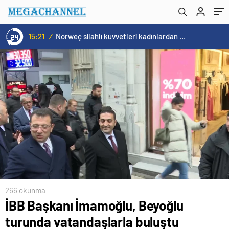
turuncuya boyandı
15:20
/
Cristiano Ronaldo’nun akıllara zarar tüm kariyerinin istatistiğini çıkardık !
266 okunma
İBB Başkanı İmamoğlu, Beyoğlu
turunda vatandaşlarla buluştu