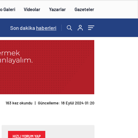
o Galeri
Videolar
Yazarlar
Gazeteler
15:20
Son dakika
/
haberleri
163 kez okundu
|
Güncelleme: 18 Eylül 2024 01:20
HIZLI YORUM YAP