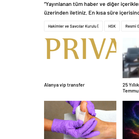
“Yayınlanan tüm haber ve diğer içerikler i
üzerinden iletiniz. En kısa süre içerisin
Hakimler ve Savcılar Kurulu (
HSK
Resmi 
Alanya vip transfer
25 Yıll
Temmuz
Duruşma