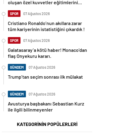
oluşan özel kuvvetler eğitimlerini
başlattı.
SPOR
07 Ağustos 2026
Cristiano Ronaldo’nun akıllara zarar
tüm kariyerinin istatistiğini çıkardık !
SPOR
07 Ağustos 2026
Galatasaray’a kötü haber! Monaco’dan
flaş Onyekuru kararı.
GÜNDEM
07 Ağustos 2026
Trump’tan seçim sonrası ilk mülakat
GÜNDEM
07 Ağustos 2026
Avusturya başbakanı Sebastian Kurz
ile ilgili bilinmeyenler
KATEGORİNİN POPÜLERLERİ