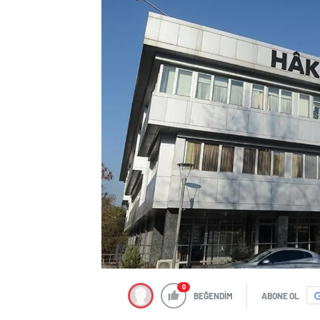
0
BEĞENDİM
ABONE OL