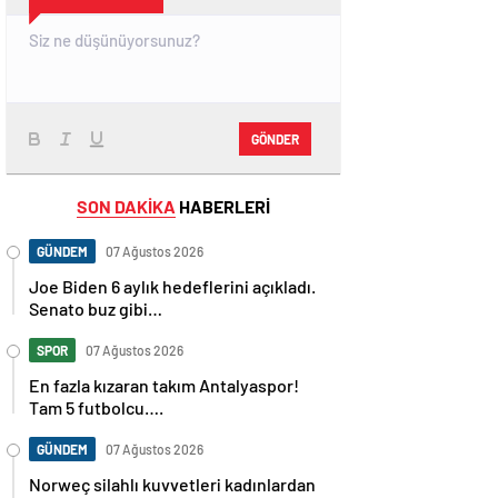
GÖNDER
SON DAKİKA
HABERLERİ
GÜNDEM
07 Ağustos 2026
Joe Biden 6 aylık hedeflerini açıkladı.
Senato buz gibi…
SPOR
07 Ağustos 2026
En fazla kızaran takım Antalyaspor!
Tam 5 futbolcu….
GÜNDEM
07 Ağustos 2026
Norweç silahlı kuvvetleri kadınlardan