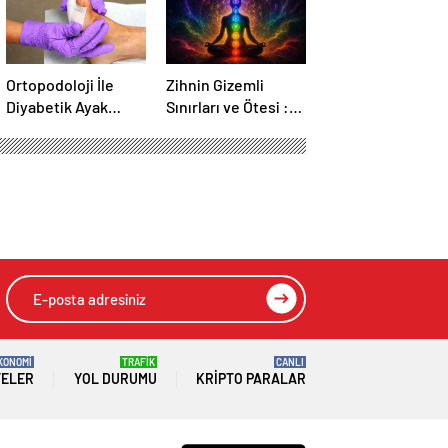
Ortopodoloji İle
Zihnin Gizemli
Diyabetik Ayak
Sınırları ve Ötesi :
Yarası Tedavisi
Nasılnedir.com
KONOMİ
TRAFİK
CANLI
TELER
YOL DURUMU
KRIPTO PARALAR