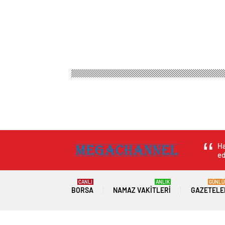
Ha
ed
CANLI
ANLIK
GÜNLÜ
BORSA
NAMAZ VAKITLERI
GAZETELE