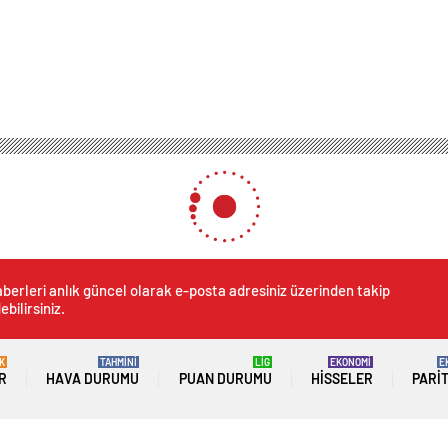
berleri anlık güncel olarak e-posta adresiniz üzerinden takip
ebilirsiniz.
K
TAHMİNİ
LİG
EKONOMİ
E
R
HAVA DURUMU
PUAN DURUMU
HISSELER
PARI