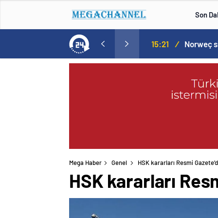
Son Da
aspor! Tam 5 futbolcu….
15:21
/
Mega Haber
Genel
HSK kararları Resmi Gazete’d
HSK kararları Res