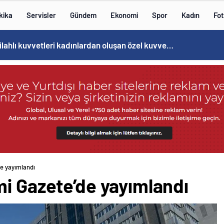
kika
Servisler
Gündem
Ekonomi
Spor
Kadın
Fot
Norweç silahlı kuvvetleri kadınlardan oluşan özel kuvvetler eğitimlerini başlattı.
e yayımlandı
mi Gazete’de yayımlandı