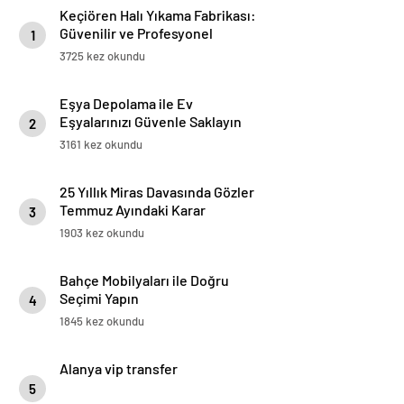
Keçiören Halı Yıkama Fabrikası:
Güvenilir ve Profesyonel
1
Hizmetin Adresi
3725 kez okundu
Eşya Depolama ile Ev
Eşyalarınızı Güvenle Saklayın
2
3161 kez okundu
25 Yıllık Miras Davasında Gözler
Temmuz Ayındaki Karar
3
Duruşmasına Çevrildi
1903 kez okundu
Bahçe Mobilyaları ile Doğru
Seçimi Yapın
4
1845 kez okundu
Alanya vip transfer
5