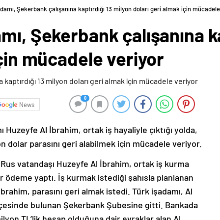
damı, Şekerbank çalışanına kaptırdığı 13 milyon doları geri almak için mücadele
mı, Şekerbank çalışanına ka
için mücadele veriyor
0
News
Huzeyfe Al İbrahim, ortak iş hayaliyle çıktığı yolda,
n dolar parasını geri alabilmek için mücadele veriyor.
n Rus vatandaşı Huzeyfe Al İbrahim, ortak iş kurma
r ödeme yaptı. İş kurmak istediği şahısla planlanan
İbrahim, parasını geri almak istedi. Türk işadamı, Al
ilçesinde bulunan Şekerbank Şubesine gitti. Bankada
lyon TL’lik hesap olduğuna dair evraklar alan Al