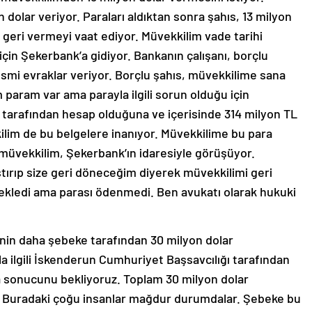
 dolar veriyor. Paraları aldıktan sonra şahıs, 13 milyon
ihte geri vermeyi vaat ediyor. Müvekkilim vade tarihi
 için Şekerbank’a gidiyor. Bankanın çalışanı, borçlu
esmi evraklar veriyor. Borçlu şahıs, müvekkilime sana
param var ama parayla ilgili sorun olduğu için
 tarafından hesap olduğuna ve içerisinde 314 milyon TL
ilim de bu belgelere inanıyor. Müvekkilime bu para
i müvekkilim, Şekerbank’ın idaresiyle görüşüyor.
ırıp size geri döneceğim diyerek müvekkilimi geri
ekledi ama parası ödenmedi. Ben avukatı olarak hukuki
şinin daha şebeke tarafından 30 milyon dolar
la ilgili İskenderun Cumhuriyet Başsavcılığı tarafından
sonucunu bekliyoruz. Toplam 30 milyon dolar
. Buradaki çoğu insanlar mağdur durumdalar. Şebeke bu