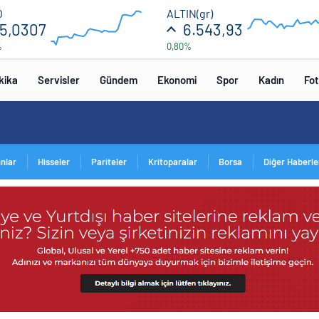
55.2
6600
O
ALTIN(gr)
5,0307
6.543,93
%
0,80%
52.8
5400
00:00
00:00
00:00
00
kika
Servisler
Gündem
Ekonomi
Spor
Kadın
Fot
ınlar
Hisseler
Pariteler
Kritoparalar
Borsa
Diğer Haberle