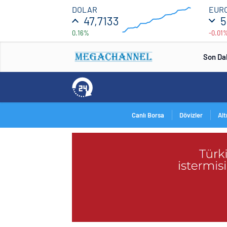
47.7
DOLAR
EUR
47,7133
5
0.16%
-0.01
46.5
00:00
00:00
Son Da
Canlı Borsa
Dövizler
Alt