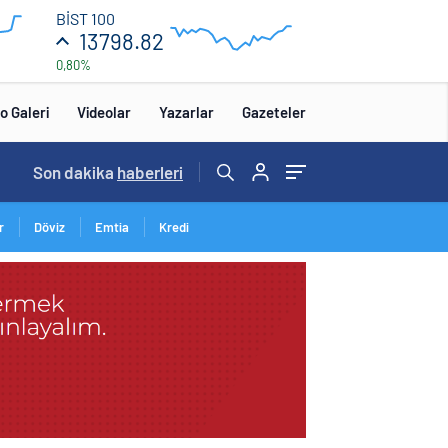
13
BİST 100
850
13798.82
0,80%
13
650
:00
12:00
o Galeri
Videolar
Yazarlar
Gazeteler
Son dakika
haberleri
r
Döviz
Emtia
Kredi