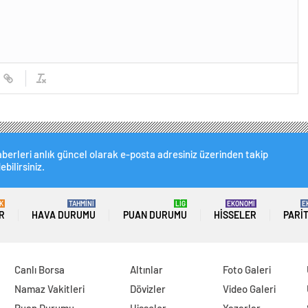
berleri anlık güncel olarak e-posta adresiniz üzerinden takip
ebilirsiniz.
K
TAHMİNİ
LİG
EKONOMİ
E
R
HAVA DURUMU
PUAN DURUMU
HISSELER
PARI
Canlı Borsa
Altınlar
Foto Galeri
Namaz Vakitleri
Dövizler
Video Galeri