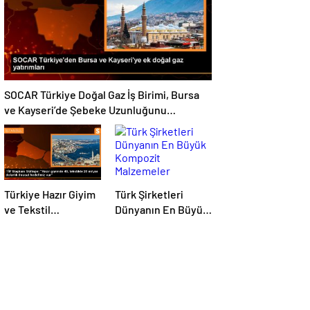
ayrımcılık yapıyoruz
SOCAR Türkiye Doğal Gaz İş Birimi, Bursa
ve Kayseri’de Şebeke Uzunluğunu
Artıracak
Türkiye Hazır Giyim
Türk Şirketleri
ve Tekstil
Dünyanın En Büyük
Sektöründe İhracat
Kompozit
Hedeflerini Açıkladı
Malzemeler
Fuarında