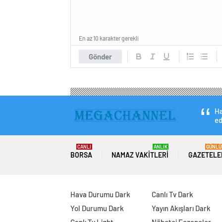
En az 10 karakter gerekli
Gönder
Ha
ed
CANLI
ANLIK
GÜNLÜ
BORSA
NAMAZ VAKITLERI
GAZETELE
Hava Durumu Dark
Canlı Tv Dark
Yol Durumu Dark
Yayın Akışları Dark