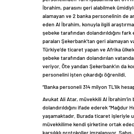
İbrahim, parasını geri alabilmek ümidiyle
alamayan ve 2 banka personelinin de ara
eden Al İbrahim, konuyla ilgili araştırm
şebeke tarafından dolandırıldığını fark 
paraları Şekerbank’tan geri alamayan va
Türkiye’de ticaret yapan ve Afrika ülkel
şebeke tarafından dolandırılan vatanda
veriyor. Öte yandan Şekerbank’ın da kon
personelini işten çıkardığı öğrenildi.
“Banka personeli 314 milyon TL’lik hesa
Avukat Ali Atar, müvekkili Al İbrahim’i
dolandırıldığını ifade ederek “Mağdur H
yaşamaktadır. Burada ticaret işleriyle u
müvekkilime kendi şirketine ortak edec
karşılıklı protokoller imzalanıyor. Şahı