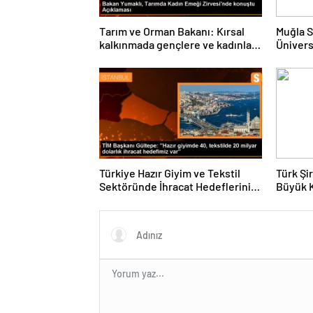
Tarım ve Orman Bakanı: Kırsal
Muğla S
kalkınmada gençlere ve kadınlara
Ünivers
pozitif ayrımcılık yapıyoruz
ve Öğre
Türkiye Hazır Giyim ve Tekstil
Türk Şi
Sektöründe İhracat Hedeflerini
Büyük 
Açıkladı
Fuarın