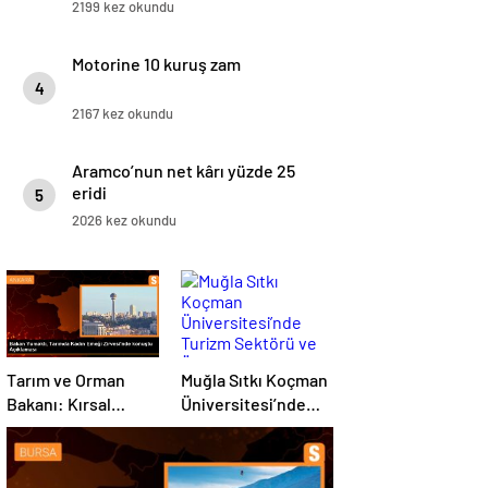
2199 kez okundu
Motorine 10 kuruş zam
4
2167 kez okundu
Aramco’nun net kârı yüzde 25
eridi
5
2026 kez okundu
Tarım ve Orman
Muğla Sıtkı Koçman
Bakanı: Kırsal
Üniversitesi’nde
kalkınmada
Turizm Sektörü ve
gençlere ve
Öğrenciler Buluştu
kadınlara pozitif