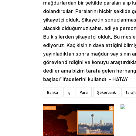
mağdurlardan bir şekilde paraları alıp ka
dolandırdılar. Paralarını hiçbir şekilde g
şikayetçi olduk. Şikayetin sonuçlanmas
alacaklı olduğumuz şahıs, adliye persone
Bu kişilerden şikayetçi olduk. Bu mesl
ediyoruz. Kaç kişinin dava ettiğini bilm
yayınladıktan sonra mağdur sayısının 
görevlendirdiğini ve konuyu araştırdıkl
dediler ama bizim tarafa gelen herhangi
başladı” ifadelerini kullandı. – HATAY
Banka
İş
Para
Şekerbank
Taraf