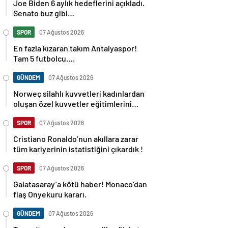
Joe Biden 6 aylık hedeflerini açıkladı.
Senato buz gibi…
SPOR
07 Ağustos 2026
En fazla kızaran takım Antalyaspor!
Tam 5 futbolcu….
GÜNDEM
07 Ağustos 2026
Norweç silahlı kuvvetleri kadınlardan
oluşan özel kuvvetler eğitimlerini
başlattı.
SPOR
07 Ağustos 2026
Cristiano Ronaldo’nun akıllara zarar
tüm kariyerinin istatistiğini çıkardık !
SPOR
07 Ağustos 2026
Galatasaray’a kötü haber! Monaco’dan
flaş Onyekuru kararı.
GÜNDEM
07 Ağustos 2026