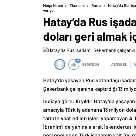
Mega Haber
Ekonomi
Borsa
Hatay’da Rus işa
veriyor
Hatay’da Rus işada
doları geri almak 
0
BEĞENDİM
ABONE OL
Hatay’da yaşayan Rus vatandaşı işadamı 
Şekerbank çalışanına kaptırdığı 13 milyo
İddiaya göre, 16 yıldır Hatay’da yaşaya
amacıyla Türk iş adamına 13 milyon dola
tarihte vaat edilen işleri yapamayan Al 
İbrahim’i de yanına alarak İskenderun 
personelinden Türk işadamına ait 314 mi