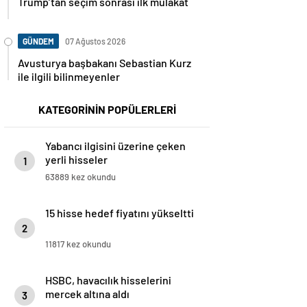
Trump’tan seçim sonrası ilk mülakat
GÜNDEM
07 Ağustos 2026
Avusturya başbakanı Sebastian Kurz
ile ilgili bilinmeyenler
KATEGORİNİN POPÜLERLERİ
Yabancı ilgisini üzerine çeken
yerli hisseler
1
63889 kez okundu
15 hisse hedef fiyatını yükseltti
2
11817 kez okundu
HSBC, havacılık hisselerini
mercek altına aldı
3