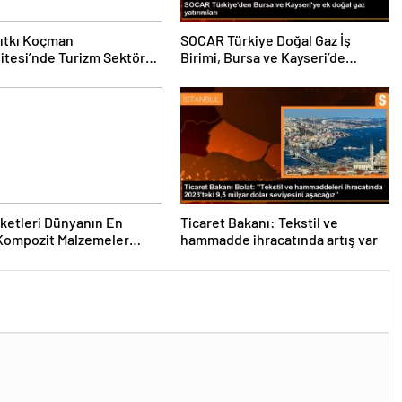
ıtkı Koçman
SOCAR Türkiye Doğal Gaz İş
itesi’nde Turizm Sektörü
Birimi, Bursa ve Kayseri’de
nciler Buluştu
Şebeke Uzunluğunu Artıracak
rketleri Dünyanın En
Ticaret Bakanı: Tekstil ve
Kompozit Malzemeler
hammadde ihracatında artış var
da