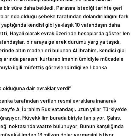
 bir süre daha bekledi. Parasını istediği tarihte geri
larında olduğu şebeke tarafından dolandırıldığını fark
a yaptığında kendisi gibi yaklaşık 10 vatandaşın daha
etti. Hayali olarak evrak üzerinde hesaplarda gösterilen
tandaşlar, bir araya gelerek durumu yargıya taşıdı.
erinde altın madenleri bulunan Al İbrahim, kendisi gibi
şlarında parasını kurtarabilmenin ümidiyle mücadele
uyla ilgili müfettiş görevlendirdiği ve 1 banka
p olduğuna dair evraklar verdi”
n banka tarafından verilen resmi evraklara inanarak
uzeyfe Al İbrahim Rus vatandaşı, uzun yıllar Türkiye’de
ğraşıyor. Müvekkilim burada biriyle tanışıyor. Şahıs,
eği noktasında vaatte bulunuyor. Bunun karşılığında
s, müvekkilimden 13 milyon dolar vermesini istiyor.