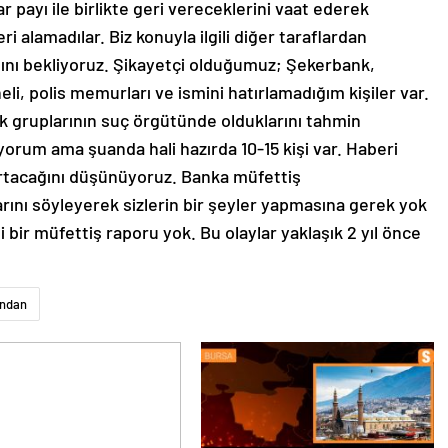
r payı ile birlikte geri vereceklerini vaat ederek
eri alamadılar. Biz konuyla ilgili diğer taraflardan
ını bekliyoruz. Şikayetçi olduğumuz; Şekerbank,
li, polis memurları ve ismini hatırlamadığım kişiler var.
ek gruplarının suç örgütünde olduklarını tahmin
iyorum ama şuanda hali hazırda 10-15 kişi var. Haberi
artacağını düşünüyoruz. Banka müfettiş
arını söyleyerek sizlerin bir şeyler yapmasına gerek yok
 bir müfettiş raporu yok. Bu olaylar yaklaşık 2 yıl önce
ından