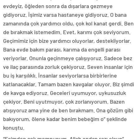
evdeyiz, öğleden sonra da dışarlara gezmeye
gidiyoruz. İşimiz varsa hastaneye gidiyoruz. O bana
zamanında çok yardımcı oldu, çok kol kanat gerdi. Ben
de bırakmak istemedim. Evet, karımı çok seviyorum.
Geçimimiz için bize yardımcı oluyorlar, destekliyorlar.
Bana evde bakım parası, karıma da engelli parası
veriyorlar. Onunla geçinmeye çalışıyoruz. Sadece bez
ve ilaç parasında zorluk çekiyoruz. Seven insanlar için
bu iş karşılıklı. İnsanlar seviyorlarsa birbirlerine
katlanacaklar. Tamam bazen kavgalar oluyor. Biz şimdi
de kavga ediyoruz. Geceleri uyumuyor, uykusuzluk
çekiyor. Beni uyutmuyor, çok zorlanıyorum. Bazen
atışıyoruz ama yine de ben bırakmam. Ona gözüm gibi
bakıyorum, ölene kadar benim bebeğim o” şeklinde
konuştu.
“Eşimden çok memnunum, Allah ondan razı olsun”