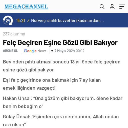
15:20
/
Cristiano Ronaldo’nun akıllara zarar tüm kariyerinin istatistiğini çıkardık !
237 okunma
Felç Geçiren Eşine Gözü Gibi Bakıyor
7 Mayıs 2024 00:12
ABONE OL
News
Beyinden pıhtı atması sonucu 13 yıl önce felç geçiren
eşine gözü gibi bakıyor
Eşi felç geçirince ona bakmak için 7 ay kalan
emekliliğinden vazgeçti
Hakan Ünsal: “Ona gözüm gibi bakıyorum, ölene kadar
benim bebeğim o”
Gülay Ünsal: “Eşimden çok memnunum, Allah ondan
razı olsun”