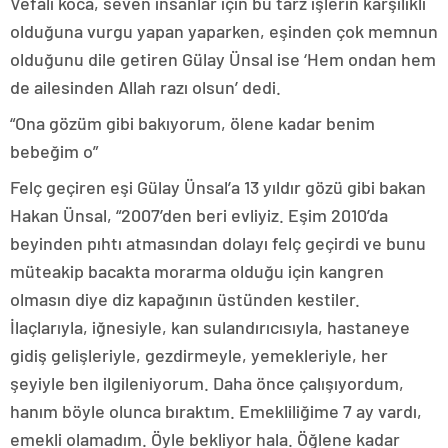
Vefalı koca, seven insanlar için bu tarz işlerin karşılıklı
olduğuna vurgu yapan yaparken, eşinden çok memnun
olduğunu dile getiren Gülay Ünsal ise ‘Hem ondan hem
de ailesinden Allah razı olsun’ dedi.
“Ona gözüm gibi bakıyorum, ölene kadar benim
bebeğim o”
Felç geçiren eşi Gülay Ünsal’a 13 yıldır gözü gibi bakan
Hakan Ünsal, “2007’den beri evliyiz. Eşim 2010’da
beyinden pıhtı atmasından dolayı felç geçirdi ve bunu
müteakip bacakta morarma olduğu için kangren
olmasın diye diz kapağının üstünden kestiler.
İlaçlarıyla, iğnesiyle, kan sulandırıcısıyla, hastaneye
gidiş gelişleriyle, gezdirmeyle, yemekleriyle, her
şeyiyle ben ilgileniyorum. Daha önce çalışıyordum,
hanım böyle olunca bıraktım. Emekliliğime 7 ay vardı,
emekli olamadım. Öyle bekliyor hala. Öğlene kadar