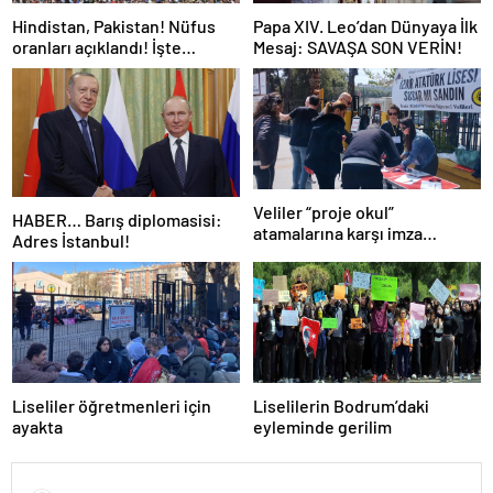
Hindistan, Pakistan! Nüfus
Papa XIV. Leo’dan Dünyaya İlk
oranları açıklandı! İşte
Mesaj: SAVAŞA SON VERİN!
Dünyanın en kalabalık ülkesi!
Dünya haritası ülkeler!
Veliler “proje okul”
HABER… Barış diplomasisi:
atamalarına karşı imza
Adres İstanbul!
kampanyası başlattı
Liseliler öğretmenleri için
Liselilerin Bodrum’daki
ayakta
eyleminde gerilim