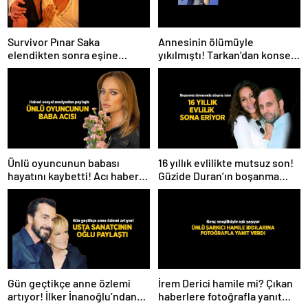
Survivor Pınar Saka
Annesinin ölümüyle
elendikten sonra eşine
yıkılmıştı! Tarkan’dan konser
kavuştu! Aşk dolu fotoğrafını
paylaşımı
Instagram’dan paylaştı
Ünlü oyuncunun babası
16 yıllık evlilikte mutsuz son!
hayatını kaybetti! Acı haberi
Güzide Duran’ın boşanma
sosyal medyadan duyurdu
davasında sürpriz isim tanık
oldu
Gün geçtikçe anne özlemi
İrem Derici hamile mi? Çıkan
artıyor! İlker İnanoğlu’ndan
haberlere fotoğrafla yanıt