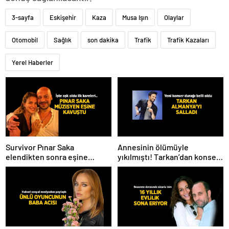
3-sayfa
Eskişehir
Kaza
Musa Işın
Olaylar
Otomobil
Sağlık
son dakika
Trafik
Trafik Kazaları
Yerel Haberler
Survivor Pınar Saka
Annesinin ölümüyle
elendikten sonra eşine
yıkılmıştı! Tarkan’dan konser
kavuştu! Aşk dolu fotoğrafını
paylaşımı
Instagram’dan paylaştı