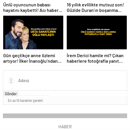
Ünlü oyuncunun babası
16 yıllık evlilikte mutsuz son!
hayatını kaybetti! Acı haberi
Güzide Duran’ın boşanma
sosyal medyadan duyurdu
davasında sürpriz isim tanık
oldu
Gün geçtikçe anne özlemi
İrem Derici hamile mi? Çıkan
artıyor! İlker İnanoğlu’ndan
haberlere fotoğrafla yanıt
duygu yüklü paylaşım
verdi
Gönder
En az 10 karakter gerekli
HABER