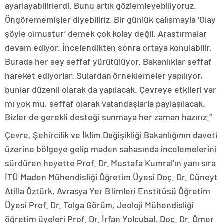
ayarlayabilirlerdi. Bunu artık gözlemleyebiliyoruz.
Öngörememişler diyebiliriz. Bir günlük çalışmayla ‘Olay
şöyle olmuştur’ demek çok kolay değil. Araştırmalar
devam ediyor. İncelendikten sonra ortaya konulabilir.
Burada her şey şeffaf yürütülüyor. Bakanlıklar şeffaf
hareket ediyorlar. Sulardan örneklemeler yapılıyor,
bunlar düzenli olarak da yapılacak. Çevreye etkileri var
mı yok mu, şeffaf olarak vatandaşlarla paylaşılacak.
Bizler de gerekli desteği sunmaya her zaman hazırız.”
Çevre, Şehircilik ve İklim Değişikliği Bakanlığının daveti
üzerine bölgeye gelip maden sahasında incelemelerini
sürdüren heyette Prof. Dr. Mustafa Kumral’ın yanı sıra
İTÜ Maden Mühendisliği Öğretim Üyesi Doç. Dr. Cüneyt
Atilla Öztürk, Avrasya Yer Bilimleri Enstitüsü Öğretim
Üyesi Prof. Dr. Tolga Görüm, Jeoloji Mühendisliği
öğretim üyeleri Prof. Dr. İrfan Yolcubal, Doç. Dr. Ömer