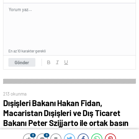
En az 10 karakter gerekli
Gönder
213 okunma
Dışişleri Bakanı Hakan Fidan,
Macaristan Dışişleri ve Dış Ticaret
Bakanı Peter Szijjarto ile ortak basın
toplantısı düzenledi
0
0
0
0