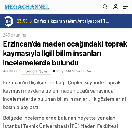
incelemelerde bulundu
ile ortak basın toplantısı düzenledi
23:55
/
En fazla kızaran takım Antalyaspor! Tam 5 futbolcu….
243 okunma
Erzincan’da maden ocağındaki toprak
kaymasıyla ilgili bilim insanları
incelemelerde bulundu
25 Şubat 2024 00:54
ABONE OL
News
Erzincan’ın İliç ilçesine bağlı Çöpler köyünde toprak
kayması meydana gelen maden ocağı sahasında
incelemelerde bulunan bilim insanları, ilk gözlemlerini
basınla paylaştı.
Bölgede incelemelerde bulunan heyette yer alan
İstanbul Teknik Üniversitesi (İTÜ) Maden Fakültesi