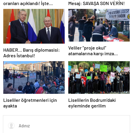
oranları açıklandı! İşte
Mesaj: SAVAŞA SON VERİN!
Dünyanın en kalabalık ülkesi!
Dünya haritası ülkeler!
Veliler “proje okul”
HABER… Barış diplomasisi:
atamalarına karşı imza
Adres İstanbul!
kampanyası başlattı
Liseliler öğretmenleri için
Liselilerin Bodrum’daki
ayakta
eyleminde gerilim