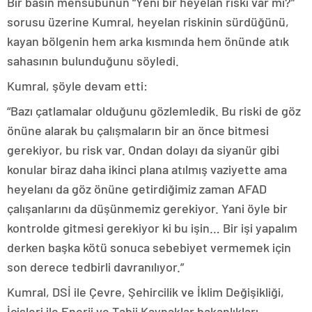
Bir basın mensubunun “Yeni bir heyelan riski var mı?”
sorusu üzerine Kumral, heyelan riskinin sürdüğünü,
kayan bölgenin hem arka kısmında hem önünde atık
sahasının bulunduğunu söyledi.
Kumral, şöyle devam etti:
“Bazı çatlamalar olduğunu gözlemledik. Bu riski de göz
önüne alarak bu çalışmaların bir an önce bitmesi
gerekiyor, bu risk var. Ondan dolayı da siyanür gibi
konular biraz daha ikinci plana atılmış vaziyette ama
heyelanı da göz önüne getirdiğimiz zaman AFAD
çalışanlarını da düşünmemiz gerekiyor. Yani öyle bir
kontrolde gitmesi gerekiyor ki bu işin… Bir işi yapalım
derken başka kötü sonuca sebebiyet vermemek için
son derece tedbirli davranılıyor.”
Kumral, DSİ ile Çevre, Şehircilik ve İklim Değişikliği,
İçişleri ile Enerji ve Tabii Kaynaklar bakanlıkları,