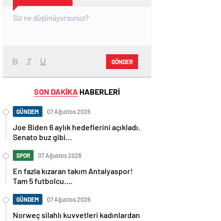
GÖNDER
SON DAKİKA
HABERLERİ
GÜNDEM
07 Ağustos 2026
Joe Biden 6 aylık hedeflerini açıkladı.
Senato buz gibi…
SPOR
07 Ağustos 2026
En fazla kızaran takım Antalyaspor!
Tam 5 futbolcu….
GÜNDEM
07 Ağustos 2026
Norweç silahlı kuvvetleri kadınlardan