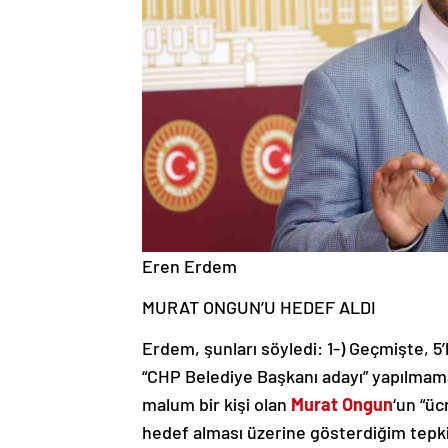
Eren Erdem
MURAT ONGUN’U HEDEF ALDI
Erdem, şunları söyledi: 1-) Geçmişte, 5’li
“CHP Belediye Başkanı adayı” yapılmam
malum bir kişi olan
Murat Ongun
‘un “üc
hedef alması üzerine gösterdiğim tepki 