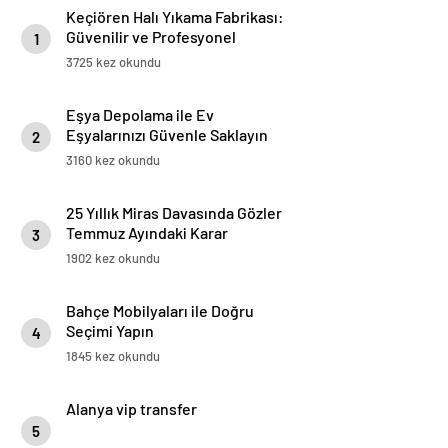
Keçiören Halı Yıkama Fabrikası:
Güvenilir ve Profesyonel
1
Hizmetin Adresi
3725 kez okundu
Eşya Depolama ile Ev
Eşyalarınızı Güvenle Saklayın
2
3160 kez okundu
25 Yıllık Miras Davasında Gözler
Temmuz Ayındaki Karar
3
Duruşmasına Çevrildi
1902 kez okundu
Bahçe Mobilyaları ile Doğru
Seçimi Yapın
4
1845 kez okundu
Alanya vip transfer
5