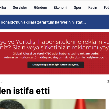
kika
Servisler
Gündem
Ekonomi
Spor
Kadın
Fot
Cristiano Ronaldo’nun akıllara zarar tüm kariyerinin istatistiğini çıkardık !
ti
2
n istifa etti