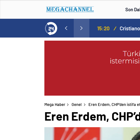
Son Da
Norweç silahlı kuvvetleri kadınlardan oluşan özel kuvvetler eğitimlerini başlattı.
15:20
/
Mega Haber
Genel
Eren Erdem, CHP’den istifa et
Eren Erdem, CHP’de