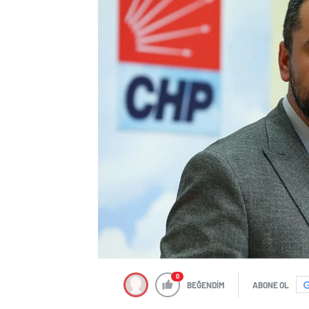
0
BEĞENDİM
ABONE OL