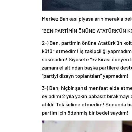
Merkez Bankası piyasaların merakla bekle
“BEN PARTİMİN ÖNÜNE ATATÜRK’ÜN 
2-) Ben, partimin önüne Atatürk’ün ko
küfür etmedim! İş takipçiliği yapmadım
sokmadım! Siyasete “ev kirası ödeyen bi
zamanı el altından başka partilere des
“partiyi dizayn toplantıları” yapmadım!
3-) Ben, hiçbir şahsi menfaat elde et
evladımı 2 yıla yakın babasız bırakmay
atıldı! Tek kelime etmedim! Sonunda be
partim için ödenmiş bir bedel saydım!