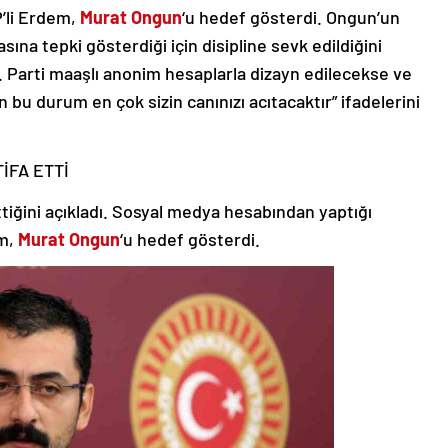
P’li Erdem,
Murat Ongun
‘u hedef gösterdi. Ongun’un
ına tepki gösterdiği için disipline sevk edildiğini
. Parti maaşlı anonim hesaplarla dizayn edilecekse ve
bu durum en çok sizin canınızı acıtacaktır” ifadelerini
İFA ETTİ
ttiğini açıkladı. Sosyal medya hesabından yaptığı
em,
Murat Ongun
‘u hedef gösterdi.