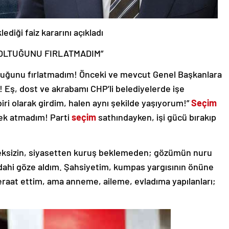
diği faiz kararını açıkladı
KOLTUĞUNU FIRLATMADIM”
ltuğunu fırlatmadım! Önceki ve mevcut Genel Başkanlara
! Eş, dost ve akrabamı CHP’li belediyelerde işe
ri olarak girdim, halen aynı şekilde yaşıyorum!”
Seçim
tek atmadım! Parti
seçim
sathındayken, işi gücü bırakıp
meksizin, siyasetten kuruş beklemeden; gözümün nuru
ı dahi göze aldım. Şahsiyetim, kumpas yargısının önüne
raat ettim, ama anneme, aileme, evladıma yapılanları;