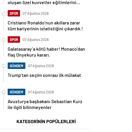
oluşan özel kuvvetler eğitimlerini
başlattı.
SPOR
07 Ağustos 2026
Cristiano Ronaldo’nun akıllara zarar
tüm kariyerinin istatistiğini çıkardık !
SPOR
07 Ağustos 2026
Galatasaray’a kötü haber! Monaco’dan
flaş Onyekuru kararı.
GÜNDEM
07 Ağustos 2026
Trump’tan seçim sonrası ilk mülakat
GÜNDEM
07 Ağustos 2026
Avusturya başbakanı Sebastian Kurz
ile ilgili bilinmeyenler
KATEGORİNİN POPÜLERLERİ