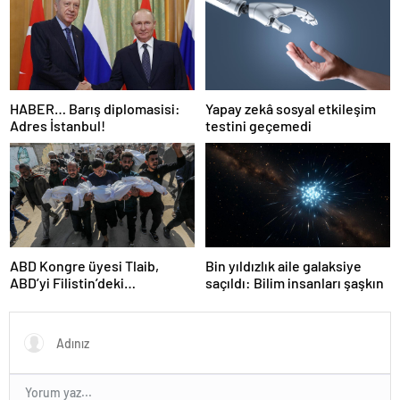
Dünya haritası ülkeler!
HABER… Barış diplomasisi:
Yapay zekâ sosyal etkileşim
Adres İstanbul!
testini geçemedi
ABD Kongre üyesi Tlaib,
Bin yıldızlık aile galaksiye
ABD’yi Filistin’deki
saçıldı: Bilim insanları şaşkın
“soykırımda suç ortağı”
olmakla itham etti