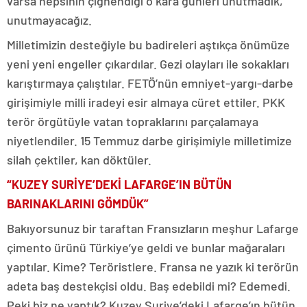
varsa hepsinin çiğnendiği o kara günleri unutmadık,
unutmayacağız.
Milletimizin desteğiyle bu badireleri aştıkça önümüze
yeni yeni engeller çıkardılar. Gezi olayları ile sokakları
karıştırmaya çalıştılar. FETÖ’nün emniyet-yargı-darbe
girişimiyle milli iradeyi esir almaya cüret ettiler. PKK
terör örgütüyle vatan topraklarını parçalamaya
niyetlendiler. 15 Temmuz darbe girişimiyle milletimize
silah çektiler, kan döktüler.
“KUZEY SURİYE’DEKİ LAFARGE’IN BÜTÜN
BARINAKLARINI GÖMDÜK”
Bakıyorsunuz bir taraftan Fransızların meşhur Lafarge
çimento ürünü Türkiye’ye geldi ve bunlar mağaraları
yaptılar. Kime? Teröristlere. Fransa ne yazık ki terörün
adeta baş destekçisi oldu. Baş edebildi mi? Edemedi.
Peki biz ne yaptık? Kuzey Suriye’deki Lafarge’ın bütün