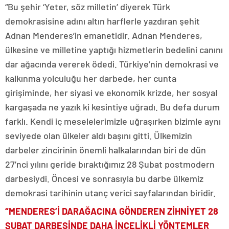
“Bu şehir ‘Yeter, söz milletin’ diyerek Türk
demokrasisine adını altın harflerle yazdıran şehit
Adnan Menderes’in emanetidir. Adnan Menderes,
ülkesine ve milletine yaptığı hizmetlerin bedelini canını
dar ağacında vererek ödedi. Türkiye’nin demokrasi ve
kalkınma yolculuğu her darbede, her cunta
girişiminde, her siyasi ve ekonomik krizde, her sosyal
kargaşada ne yazık ki kesintiye uğradı. Bu defa durum
farklı. Kendi iç meselelerimizle uğraşırken bizimle aynı
seviyede olan ülkeler aldı başını gitti. Ülkemizin
darbeler zincirinin önemli halkalarından biri de dün
27’nci yılını geride bıraktığımız 28 Şubat postmodern
darbesiydi. Öncesi ve sonrasıyla bu darbe ülkemiz
demokrasi tarihinin utanç verici sayfalarından biridir.
“MENDERES’İ DARAĞACINA GÖNDEREN ZİHNİYET 28
ŞUBAT DARBESİNDE DAHA İNCELİKLİ YÖNTEMLER