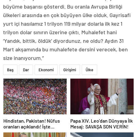
büyüme başarısı gösterdi. Bu oranla Avrupa Birliği
ülkeleri arasında en çok büyüyen ülke olduk. Gayrisafi
yurt içi hasılamız 1 trilyon 119 milyar dolarla ilk kez 1
trilyon dolar sınırın üzerine çıktı. Muhalefet hani
‘Yandık, bittik, öldük’ diyordunuz, ne oldu? Aydın 31
Mart akşamında bu muhalefete dersini verecek, ben
size inanıyorum.”
Baş
Dar
Ekonomi
Girişimi
Ülke
Hindistan, Pakistan! Nüfus
Papa XIV. Leo’dan Dünyaya İlk
oranları açıklandı! İşte
Mesaj: SAVAŞA SON VERİN!
Dünyanın en kalabalık ülkesi!