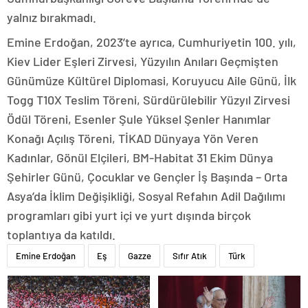
yalnız bırakmadı.
Emine Erdoğan, 2023’te ayrıca, Cumhuriyetin 100. yılı,
Kiev Lider Eşleri Zirvesi, Yüzyılın Anıları Geçmişten
Günümüze Kültürel Diplomasi, Koruyucu Aile Günü, İlk
Togg T10X Teslim Töreni, Sürdürülebilir Yüzyıl Zirvesi
Ödül Töreni, Esenler Şule Yüksel Şenler Hanımlar
Konağı Açılış Töreni, TİKAD Dünyaya Yön Veren
Kadınlar, Gönül Elçileri, BM-Habitat 31 Ekim Dünya
Şehirler Günü, Çocuklar ve Gençler İş Başında – Orta
Asya’da İklim Değişikliği, Sosyal Refahın Adil Dağılımı
programları gibi yurt içi ve yurt dışında birçok
toplantıya da katıldı.
Emine Erdoğan
Eş
Gazze
Sıfır Atık
Türk