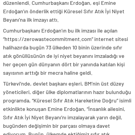
düzenlendi. Cumhurbaşkanı Erdoğan, eşi Emine
Erdoğan’ın önderlik ettiği Küresel Sıfır Atık İyi Niyet
Beyanı’na ilk imzayı attı.
Cumhurbaşkanı Erdoğan’ın bu ilk imzası ile açılan
“https://zerowastecommitment.com” internet sitesi
halihazırda bugün 73 ülkeden 10 binin üzerinde sıfır
atık gönüllüsünün de iyi niyet beyanını imzaladığı ve
her geçen gün dünyanın dört bir yanında katılan kişi
sayısının arttığı bir mecra haline geldi.
Türkevi’nde, devlet başkanı eşleri, BM’nin üst düzey
yöneticileri, diğer ülke diplomatlarının hazır bulunduğu
programda, “Küresel Sıfır Atık Hareketine Doğru” isimli
etkinlikte konuşan Emine Erdoğan, “İnsanlık ailesini,
Sıfır Atık İyi Niyet Beyanı’nı imzalayarak yarın değil,
bugünden değişimin bir parçası olmaya davet
ediyorum. Bugün, ülkemde ektiğimiz sıfır atık