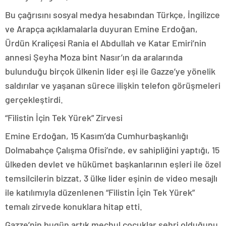
Bu çağrısını sosyal medya hesabından Türkçe, İngilizce
ve Arapça açıklamalarla duyuran Emine Erdoğan,
Ürdün Kraliçesi Rania el Abdullah ve Katar Emiri’nin
annesi Şeyha Moza bint Nasır’ın da aralarında
bulunduğu birçok ülkenin lider eşi ile Gazze’ye yönelik
saldırılar ve yaşanan sürece ilişkin telefon görüşmeleri
gerçekleştirdi.
“Filistin İçin Tek Yürek” Zirvesi
Emine Erdoğan, 15 Kasım’da Cumhurbaşkanlığı
Dolmabahçe Çalışma Ofisi’nde, ev sahipliğini yaptığı, 15
ülkeden devlet ve hükümet başkanlarının eşleri ile özel
temsilcilerin bizzat, 3 ülke lider eşinin de video mesajlı
ile katılımıyla düzenlenen “Filistin İçin Tek Yürek”
temalı zirvede konuklara hitap etti.
Gazze’nin bugün artık meçhul çocuklar şehri olduğunu