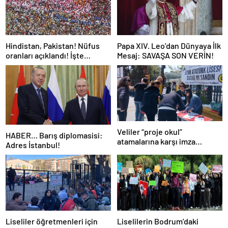
Hindistan, Pakistan! Nüfus
Papa XIV. Leo’dan Dünyaya İlk
oranları açıklandı! İşte
Mesaj: SAVAŞA SON VERİN!
Dünyanın en kalabalık ülkesi!
Dünya haritası ülkeler!
Veliler “proje okul”
HABER… Barış diplomasisi:
atamalarına karşı imza
Adres İstanbul!
kampanyası başlattı
Liseliler öğretmenleri için
Liselilerin Bodrum’daki