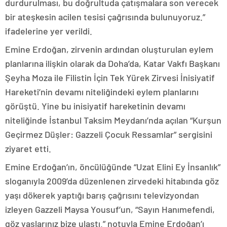
durdurulması, bu doğrultuda çatışmalara son verecek
bir ateşkesin acilen tesisi çağrısında bulunuyoruz.”
ifadelerine yer verildi.
Emine Erdoğan, zirvenin ardından oluşturulan eylem
planlarına ilişkin olarak da Doha’da, Katar Vakfı Başkanı
Şeyha Moza ile Filistin İçin Tek Yürek Zirvesi İnisiyatif
Hareketi’nin devamı niteliğindeki eylem planlarını
görüştü. Yine bu inisiyatif hareketinin devamı
niteliğinde İstanbul Taksim Meydanı’nda açılan “Kurşun
Geçirmez Düşler: Gazzeli Çocuk Ressamlar” sergisini
ziyaret etti.
Emine Erdoğan’ın, öncülüğünde “Uzat Elini Ey İnsanlık”
sloganıyla 2009’da düzenlenen zirvedeki hitabında göz
yaşı dökerek yaptığı barış çağrısını televizyondan
izleyen Gazzeli Maysa Yousuf’un, “Sayın Hanımefendi,
göz yaşlarınız bize ulaştı.” notuyla Emine Erdoğan’ı