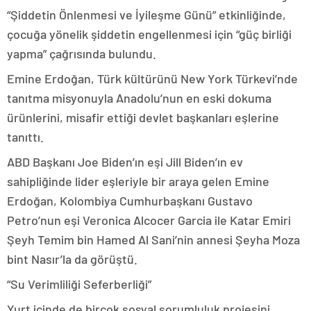
“Şiddetin Önlenmesi ve İyileşme Günü” etkinliğinde,
çocuğa yönelik şiddetin engellenmesi için “güç birliği
yapma” çağrısında bulundu.
Emine Erdoğan, Türk kültürünü New York Türkevi’nde
tanıtma misyonuyla Anadolu’nun en eski dokuma
ürünlerini, misafir ettiği devlet başkanları eşlerine
tanıttı.
ABD Başkanı Joe Biden’ın eşi Jill Biden’ın ev
sahipliğinde lider eşleriyle bir araya gelen Emine
Erdoğan, Kolombiya Cumhurbaşkanı Gustavo
Petro’nun eşi Veronica Alcocer Garcia ile Katar Emiri
Şeyh Temim bin Hamed Al Sani’nin annesi Şeyha Moza
bint Nasır’la da görüştü.
“Su Verimliliği Seferberliği”
Yurt içinde de birçok sosyal sorumluluk projesini