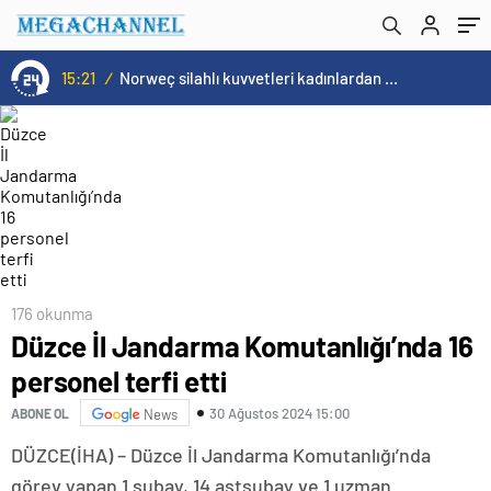
15:21
/
Norweç silahlı kuvvetleri kadınlardan oluşan özel kuvvetler eğitimlerini başlattı.
176 okunma
Düzce İl Jandarma Komutanlığı’nda 16
personel terfi etti
30 Ağustos 2024 15:00
ABONE OL
News
DÜZCE(İHA) – Düzce İl Jandarma Komutanlığı’nda
görev yapan 1 subay, 14 astsubay ve 1 uzman