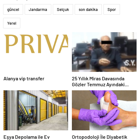
güncel
Jandarma
Selçuk
son dakika
Spor
Yerel
Alanya vip transfer
25 Yıllık Miras Davasında
Gözler Temmuz Ayındaki
Karar Duruşmasına Çevrildi
Eşya Depolama ile Ev
Ortopodoloji İle Diyabetik