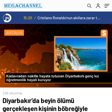
getiriyordu’
15:20
/
Cristiano Ronaldo’nun akıllara zarar tüm kariyerinin istatistiğini çıkardık !
246 okunma
Diyarbakır’da beyin ölümü
gerçekleşen kişinin böbreğiyle