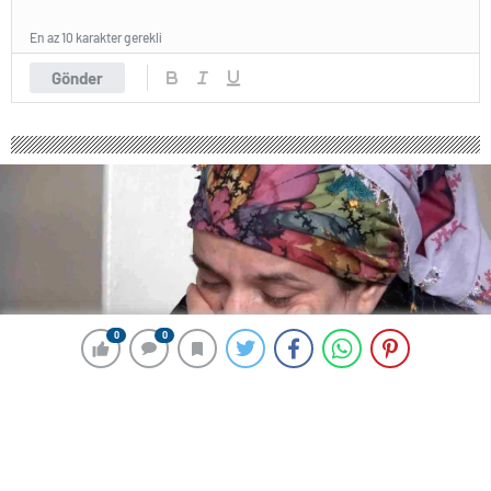
En az 10 karakter gerekli
Gönder
0
0
0
0
255 okunma