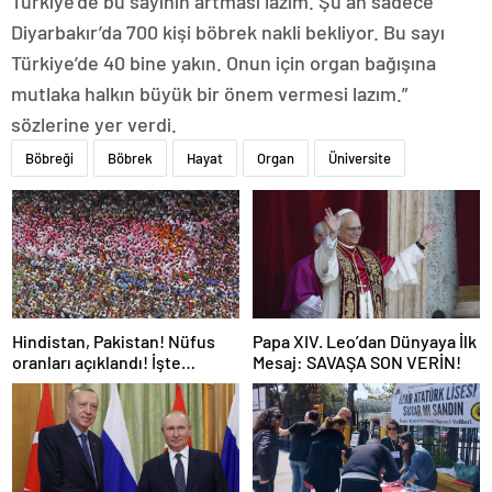
Türkiye’de bu sayının artması lazım. Şu an sadece
Diyarbakır’da 700 kişi böbrek nakli bekliyor. Bu sayı
Türkiye’de 40 bine yakın. Onun için organ bağışına
mutlaka halkın büyük bir önem vermesi lazım.”
sözlerine yer verdi.
Böbreği
Böbrek
Hayat
Organ
Üniversite
Hindistan, Pakistan! Nüfus
Papa XIV. Leo’dan Dünyaya İlk
oranları açıklandı! İşte
Mesaj: SAVAŞA SON VERİN!
Dünyanın en kalabalık ülkesi!
Dünya haritası ülkeler!