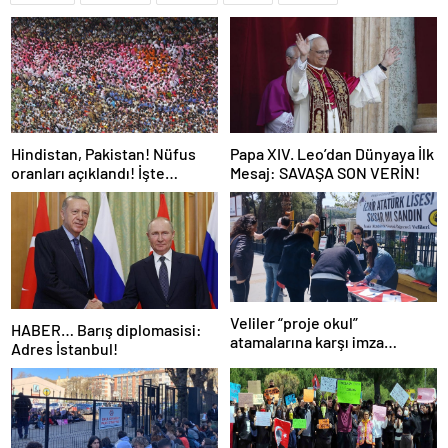
Hindistan, Pakistan! Nüfus
Papa XIV. Leo’dan Dünyaya İlk
oranları açıklandı! İşte
Mesaj: SAVAŞA SON VERİN!
Dünyanın en kalabalık ülkesi!
Dünya haritası ülkeler!
Veliler “proje okul”
HABER… Barış diplomasisi:
atamalarına karşı imza
Adres İstanbul!
kampanyası başlattı