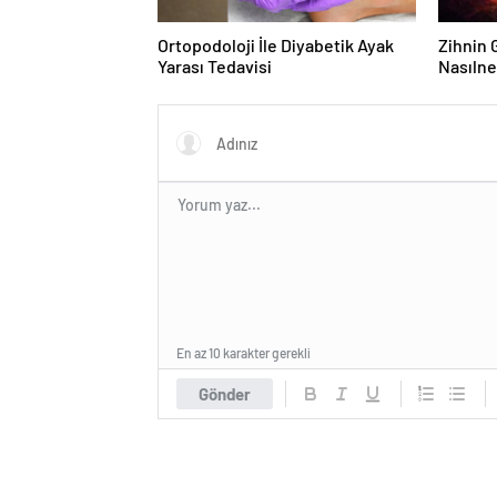
Ortopodoloji İle Diyabetik Ayak
Zihnin G
Yarası Tedavisi
Nasılne
En az 10 karakter gerekli
Gönder