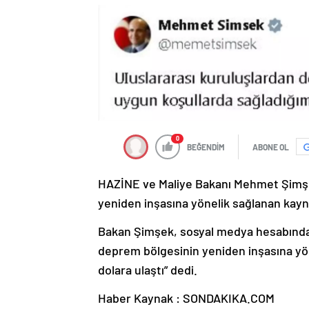
0
BEĞENDİM
ABONE OL
HAZİNE ve Maliye Bakanı Mehmet Şimşe
yeniden inşasına yönelik sağlanan kaynağ
Bakan Şimşek, sosyal medya hesabından
deprem bölgesinin yeniden inşasına yön
dolara ulaştı” dedi.
Haber Kaynak : SONDAKIKA.COM