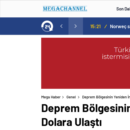
Son Da
Norweç silahlı kuvvetleri kadınlardan oluşan özel kuvvetler eğitimlerini başlattı.
15:20
/
Mega Haber
Genel
Deprem Bölgesinin Yeniden İn
Deprem Bölgesinin
Dolara Ulaştı