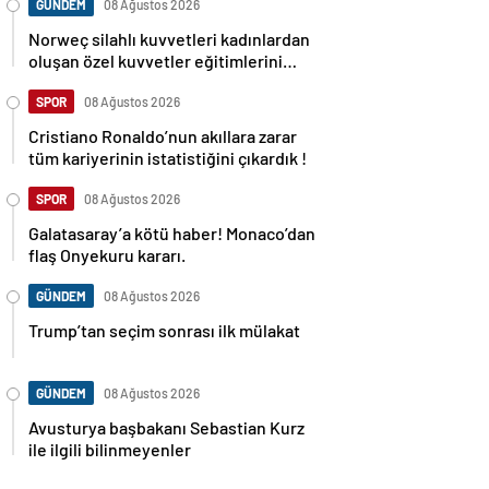
GÜNDEM
08 Ağustos 2026
Norweç silahlı kuvvetleri kadınlardan
oluşan özel kuvvetler eğitimlerini
başlattı.
SPOR
08 Ağustos 2026
Cristiano Ronaldo’nun akıllara zarar
tüm kariyerinin istatistiğini çıkardık !
SPOR
08 Ağustos 2026
Galatasaray’a kötü haber! Monaco’dan
flaş Onyekuru kararı.
GÜNDEM
08 Ağustos 2026
Trump’tan seçim sonrası ilk mülakat
GÜNDEM
08 Ağustos 2026
Avusturya başbakanı Sebastian Kurz
ile ilgili bilinmeyenler