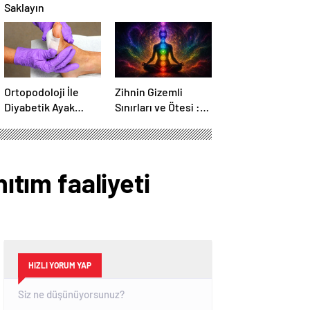
Saklayın
Ortopodoloji İle
Zihnin Gizemli
Diyabetik Ayak
Sınırları ve Ötesi :
Yarası Tedavisi
Nasılnedir.com
ıtım faaliyeti
HIZLI YORUM YAP