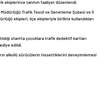
ik ekiplerince tanıtım faaliyet düzenlendi.
t Müdürlüğü Trafik Tescil ve Denetleme Şubesi ve İl
ğü ekipleri, ilçe ekipleriyle birlikte kullandıkları
ıldığı stantta çocuklara trafik dedektif kartları
diye edildi.
rın alkollü sürücülerin hissettiklerini deneyimlemesi
dı ziyaret ederek ekiplerden çalışmaları hakkında bilgi
le ilgili olarak yasal bildirimlerinizi bize iletişim sayfası
de bildirimlerinize geri dönüş sağlanılacaktır.”