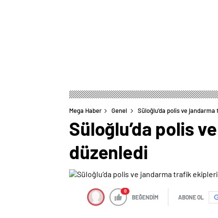
Mega Haber
Genel
Süloğlu’da polis ve jandarma t
Süloğlu’da polis ve
düzenledi
0
BEĞENDİM
ABONE OL