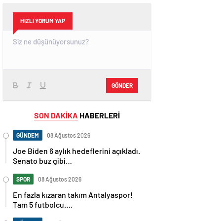
HIZLI YORUM YAP
GÖNDER
SON DAKİKA
HABERLERİ
GÜNDEM
08 Ağustos 2026
Joe Biden 6 aylık hedeflerini açıkladı.
Senato buz gibi…
SPOR
08 Ağustos 2026
En fazla kızaran takım Antalyaspor!
Tam 5 futbolcu….