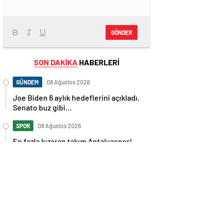
GÖNDER
SON DAKİKA
HABERLERİ
GÜNDEM
08 Ağustos 2026
Joe Biden 6 aylık hedeflerini açıkladı.
Senato buz gibi…
SPOR
08 Ağustos 2026
En fazla kızaran takım Antalyaspor!
Tam 5 futbolcu….
GÜNDEM
08 Ağustos 2026
Norweç silahlı kuvvetleri kadınlardan
oluşan özel kuvvetler eğitimlerini
başlattı.
SPOR
08 Ağustos 2026