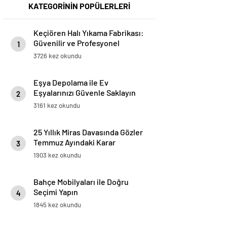
KATEGORİNİN POPÜLERLERİ
Keçiören Halı Yıkama Fabrikası:
Güvenilir ve Profesyonel
1
Hizmetin Adresi
3726 kez okundu
Eşya Depolama ile Ev
Eşyalarınızı Güvenle Saklayın
2
3161 kez okundu
25 Yıllık Miras Davasında Gözler
Temmuz Ayındaki Karar
3
Duruşmasına Çevrildi
1903 kez okundu
Bahçe Mobilyaları ile Doğru
Seçimi Yapın
4
1845 kez okundu