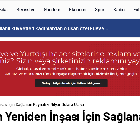
kika
Servisler
Gündem
Ekonomi
Spor
Kadın
Fot
Cristiano Ronaldo’nun akıllara zarar tüm kariyerinin istatistiğini çıkardık !
şası İçin Sağlanan Kaynak 4 Milyar Dolara Ulaştı
 Yeniden İnşası İçin Sağlan