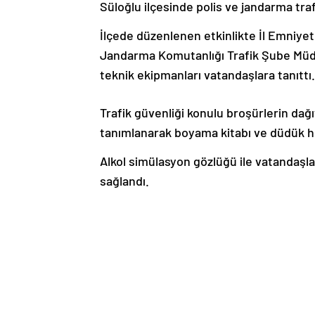
Süloğlu ilçesinde polis ve jandarma traf
İlçede düzenlenen etkinlikte İl Emniye
Jandarma Komutanlığı Trafik Şube Müdürlü
teknik ekipmanları vatandaşlara tanıttı.
Trafik güvenliği konulu broşürlerin dağıt
tanımlanarak boyama kitabı ve düdük he
Alkol simülasyon gözlüğü ile vatandaşla
sağlandı.
İlçe Kaymakamı Tarık Emre Uşen de stan
aldı.
Haber Kaynak : SONDAKIKA.COM
“Yayınlanan tüm haber ve diğer içerikler i
üzerinden iletiniz. En kısa süre içerisin