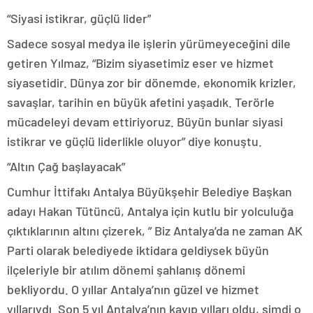
“Siyasi istikrar, güçlü lider”
Sadece sosyal medya ile işlerin yürümeyeceğini dile
getiren Yılmaz, “Bizim siyasetimiz eser ve hizmet
siyasetidir. Dünya zor bir dönemde, ekonomik krizler,
savaşlar, tarihin en büyük afetini yaşadık. Terörle
mücadeleyi devam ettiriyoruz. Büyün bunlar siyasi
istikrar ve güçlü liderlikle oluyor” diye konuştu.
“Altın Çağ başlayacak”
Cumhur İttifakı Antalya Büyükşehir Belediye Başkan
adayı Hakan Tütüncü, Antalya için kutlu bir yolculuğa
çıktıklarının altını çizerek, ” Biz Antalya’da ne zaman AK
Parti olarak belediyede iktidara geldiysek büyün
ilçeleriyle bir atılım dönemi şahlanış dönemi
bekliyordu. O yıllar Antalya’nın güzel ve hizmet
yıllarıydı. Son 5 yıl Antalya’nın kayıp yılları oldu, şimdi o