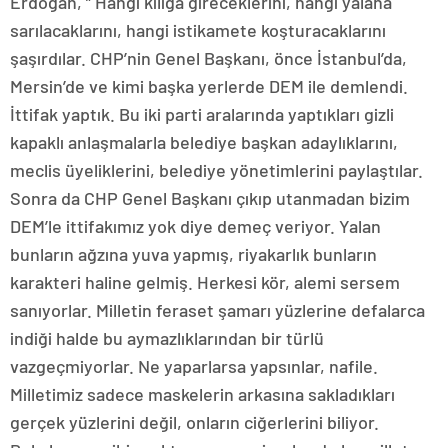
Erdoğan, ” Hangi kılığa gireceklerini, hangi yalana
sarılacaklarını, hangi istikamete koşturacaklarını
şaşırdılar. CHP’nin Genel Başkanı, önce İstanbul’da,
Mersin’de ve kimi başka yerlerde DEM ile demlendi.
İttifak yaptık. Bu iki parti aralarında yaptıkları gizli
kapaklı anlaşmalarla belediye başkan adaylıklarını,
meclis üyeliklerini, belediye yönetimlerini paylaştılar.
Sonra da CHP Genel Başkanı çıkıp utanmadan bizim
DEM’le ittifakımız yok diye demeç veriyor. Yalan
bunların ağzına yuva yapmış, riyakarlık bunların
karakteri haline gelmiş. Herkesi kör, alemi sersem
sanıyorlar. Milletin feraset şamarı yüzlerine defalarca
indiği halde bu aymazlıklarından bir türlü
vazgeçmiyorlar. Ne yaparlarsa yapsınlar, nafile.
Milletimiz sadece maskelerin arkasına sakladıkları
gerçek yüzlerini değil, onların ciğerlerini biliyor.