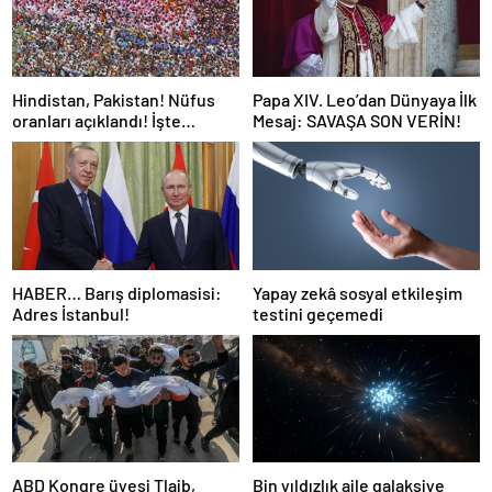
Hindistan, Pakistan! Nüfus
Papa XIV. Leo’dan Dünyaya İlk
oranları açıklandı! İşte
Mesaj: SAVAŞA SON VERİN!
Dünyanın en kalabalık ülkesi!
Dünya haritası ülkeler!
HABER… Barış diplomasisi:
Yapay zekâ sosyal etkileşim
Adres İstanbul!
testini geçemedi
ABD Kongre üyesi Tlaib,
Bin yıldızlık aile galaksiye