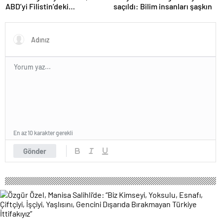
ABD’yi Filistin’deki
saçıldı: Bilim insanları şaşkın
“soykırımda suç ortağı”
olmakla itham etti
En az 10 karakter gerekli
Gönder