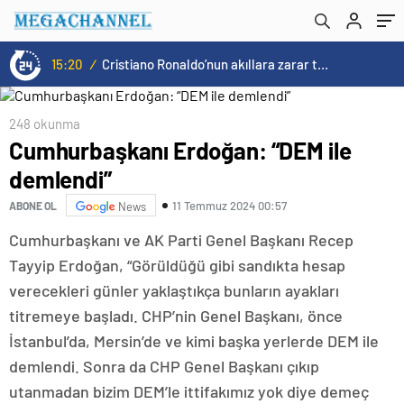
Gencini Dışarıda Bırakmayan Türkiye
İttifakıyız”
15:20
/
Cristiano Ronaldo’nun akıllara zarar tüm kariyerinin istatistiğini çıkardık !
248 okunma
Cumhurbaşkanı Erdoğan: “DEM ile
demlendi”
11 Temmuz 2024 00:57
ABONE OL
News
Cumhurbaşkanı ve AK Parti Genel Başkanı Recep
Tayyip Erdoğan, “Görüldüğü gibi sandıkta hesap
verecekleri günler yaklaştıkça bunların ayakları
titremeye başladı. CHP’nin Genel Başkanı, önce
İstanbul’da, Mersin’de ve kimi başka yerlerde DEM ile
demlendi. Sonra da CHP Genel Başkanı çıkıp
utanmadan bizim DEM’le ittifakımız yok diye demeç