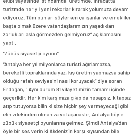
ekibi sayesinde istihdamda, üretimde, ihracatta
turizmde her yıl yeni rekorlar kırarak yolumuza devam
ediyoruz. Tüm bunları söylerken çalışanlar ve emekliler
başta olmak üzere vatandaşlarımızın yaşadıkları
zorlukları asla görmezden gelmiyoruz” açıklamasını
yaptı.
“Zübük siyasetçi oyunu”
“Antalya her yıl milyonlarca turisti ağırlamazsa,
bereketli topraklarında yaz, kış üretim yapmazsa sahip
olduğu refah seviyesini nasıl koruyacak” diye soran
Erdoğan, ” Aynı durum 81 vilayetimizin tamamı içinde
geçerlidir. Her kim karşımıza çıkıp da hesapsız, kitapsız
atıp tutuyorsa bilin ki size hiçbir şey vermeyeceği gibi
elinizdekinden olmanıza yol açacaktır. Antalya böyle
zübük siyasetçi oyunlarına gelmez. Şimdi Antalya’dan
öyle bir ses verin ki Akdeniz’in karşı kıyısından bile