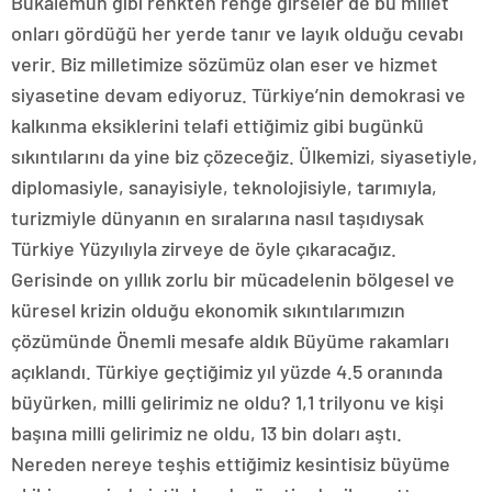
Bukalemun gibi renkten renge girseler de bu millet
onları gördüğü her yerde tanır ve layık olduğu cevabı
verir. Biz milletimize sözümüz olan eser ve hizmet
siyasetine devam ediyoruz. Türkiye’nin demokrasi ve
kalkınma eksiklerini telafi ettiğimiz gibi bugünkü
sıkıntılarını da yine biz çözeceğiz. Ülkemizi, siyasetiyle,
diplomasiyle, sanayisiyle, teknolojisiyle, tarımıyla,
turizmiyle dünyanın en sıralarına nasıl taşıdıysak
Türkiye Yüzyılıyla zirveye de öyle çıkaracağız.
Gerisinde on yıllık zorlu bir mücadelenin bölgesel ve
küresel krizin olduğu ekonomik sıkıntılarımızın
çözümünde Önemli mesafe aldık Büyüme rakamları
açıklandı. Türkiye geçtiğimiz yıl yüzde 4.5 oranında
büyürken, milli gelirimiz ne oldu? 1,1 trilyonu ve kişi
başına milli gelirimiz ne oldu, 13 bin doları aştı.
Nereden nereye teşhis ettiğimiz kesintisiz büyüme