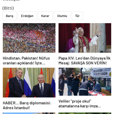
(Bitti)
Barış
Erdoğan
Karar
Olumlu
Tür
Hindistan, Pakistan! Nüfus
Papa XIV. Leo’dan Dünyaya İlk
oranları açıklandı! İşte
Mesaj: SAVAŞA SON VERİN!
Dünyanın en kalabalık ülkesi!
Dünya haritası ülkeler!
Veliler “proje okul”
HABER… Barış diplomasisi:
atamalarına karşı imza
Adres İstanbul!
kampanyası başlattı