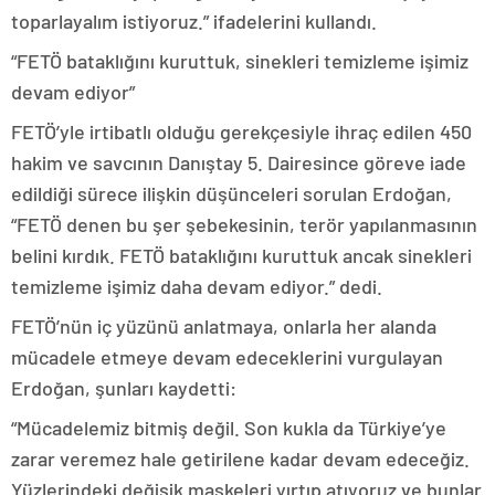
toparlayalım istiyoruz.” ifadelerini kullandı.
“FETÖ bataklığını kuruttuk, sinekleri temizleme işimiz
devam ediyor”
FETÖ’yle irtibatlı olduğu gerekçesiyle ihraç edilen 450
hakim ve savcının Danıştay 5. Dairesince göreve iade
edildiği sürece ilişkin düşünceleri sorulan Erdoğan,
“FETÖ denen bu şer şebekesinin, terör yapılanmasının
belini kırdık. FETÖ bataklığını kuruttuk ancak sinekleri
temizleme işimiz daha devam ediyor.” dedi.
FETÖ’nün iç yüzünü anlatmaya, onlarla her alanda
mücadele etmeye devam edeceklerini vurgulayan
Erdoğan, şunları kaydetti:
“Mücadelemiz bitmiş değil. Son kukla da Türkiye’ye
zarar veremez hale getirilene kadar devam edeceğiz.
Yüzlerindeki değişik maskeleri yırtıp atıyoruz ve bunlar