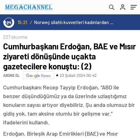
konuştu: (2)
15:21
/
Norweç silahlı kuvvetleri kadınlardan oluşan özel kuvvetler eğitimlerini başlattı.
237 okunma
Cumhurbaşkanı Erdoğan, BAE ve Mısır
ziyareti dönüşünde uçakta
gazetecilere konuştu: (2)
23 Şubat 2024 00:42
ABONE OL
News
Cumhurbaşkanı Recep Tayyip Erdoğan, “ABD ile
benzer düşündüğümüz ya da üzerinde uzlaştığımız
konuların sayısı artıyor diyebiliriz. Şu anda olumsuz bir
gidiş yok, tam aksine olumlu bir gelişme var.”
ifadelerini kullandı.
Erdoğan, Birleşik Arap Emirlikleri (BAE) ve Mısır