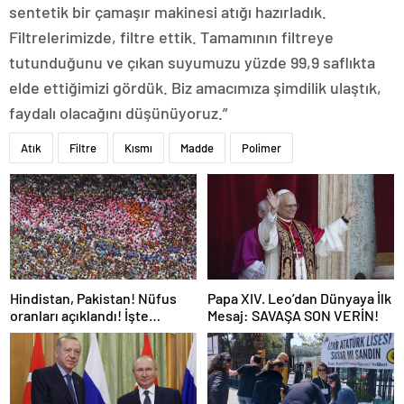
sentetik bir çamaşır makinesi atığı hazırladık.
Filtrelerimizde, filtre ettik. Tamamının filtreye
tutunduğunu ve çıkan suyumuzu yüzde 99,9 saflıkta
elde ettiğimizi gördük. Biz amacımıza şimdilik ulaştık,
faydalı olacağını düşünüyoruz.”
Atık
Filtre
Kısmı
Madde
Polimer
Hindistan, Pakistan! Nüfus
Papa XIV. Leo’dan Dünyaya İlk
oranları açıklandı! İşte
Mesaj: SAVAŞA SON VERİN!
Dünyanın en kalabalık ülkesi!
Dünya haritası ülkeler!