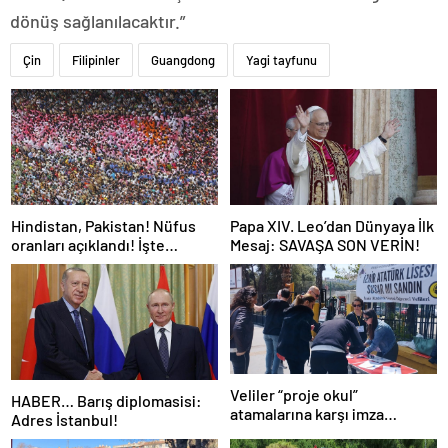
dönüş sağlanılacaktır.”
Çin
Filipinler
Guangdong
Yagi tayfunu
Hindistan, Pakistan! Nüfus
Papa XIV. Leo’dan Dünyaya İlk
oranları açıklandı! İşte
Mesaj: SAVAŞA SON VERİN!
Dünyanın en kalabalık ülkesi!
Dünya haritası ülkeler!
Veliler “proje okul”
HABER… Barış diplomasisi:
atamalarına karşı imza
Adres İstanbul!
kampanyası başlattı