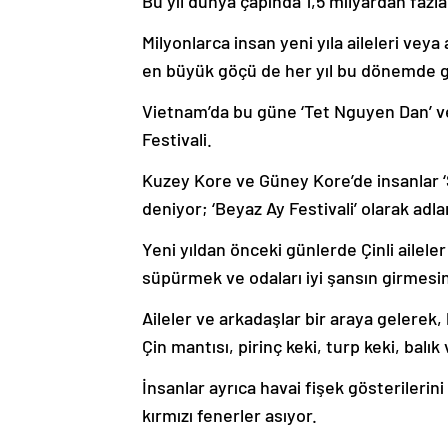
Bu yıl dünya çapında 1,5 milyardan fazla 
Milyonlarca insan yeni yıla aileleri vey
en büyük göçü de her yıl bu dönemde g
Vietnam’da bu güne ‘Tet Nguyen Dan’ vey
Festivali.
Kuzey Kore ve Güney Kore’de insanlar ‘Se
deniyor; ‘Beyaz Ay Festivali’ olarak adla
Yeni yıldan önceki günlerde Çinli aileler
süpürmek ve odaları iyi şansın girmesi
Aileler ve arkadaşlar bir araya gelerek, b
Çin mantısı, pirinç keki, turp keki, balı
İnsanlar ayrıca havai fişek gösterilerini 
kırmızı fenerler asıyor.