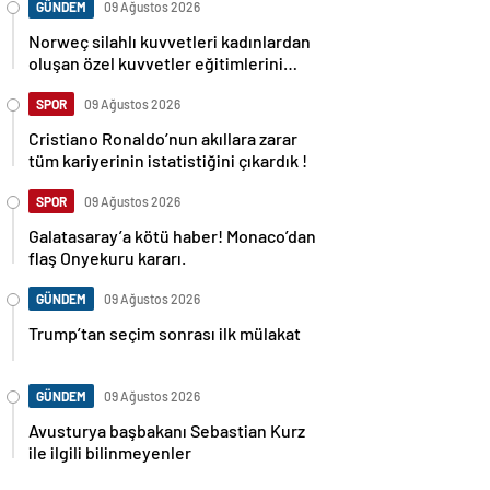
GÜNDEM
09 Ağustos 2026
Norweç silahlı kuvvetleri kadınlardan
oluşan özel kuvvetler eğitimlerini
başlattı.
SPOR
09 Ağustos 2026
Cristiano Ronaldo’nun akıllara zarar
tüm kariyerinin istatistiğini çıkardık !
SPOR
09 Ağustos 2026
Galatasaray’a kötü haber! Monaco’dan
flaş Onyekuru kararı.
GÜNDEM
09 Ağustos 2026
Trump’tan seçim sonrası ilk mülakat
GÜNDEM
09 Ağustos 2026
Avusturya başbakanı Sebastian Kurz
ile ilgili bilinmeyenler