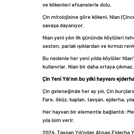
ve kökenleri efsanelerle dolu.
Çin mitolojisine göre kökeni, Nian (Çince
savaşa dayanıyor.
Nian yeni yılın ilk gününde köylüleri te
sesten, parlak ışıklardan ve kırmızı re
Bu nedenle her yeni yılda köylüler Nian’
kullanırlar. Nian bir daha ortaya çıkmaz.
Çin Yeni Yılı’nın bu yılki hayvanı ejderh
Çin geleneğinde her ay yılı, Çin burçları
Fare, öküz, kaplan, tavşan, ejderha, yı
Her hayvan bir elementle bağlantılı: Meta
yıla isim verir.
2024, Tavşan Yılı’ndan Ahşap Ejderha Yıl