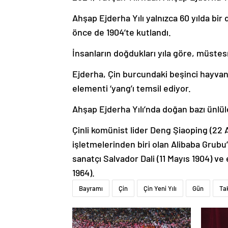
Ahşap Ejderha Yılı yalnızca 60 yılda bir
önce de 1904’te kutlandı.
İnsanların doğdukları yıla göre, müstesna
Ejderha, Çin burcundaki beşinci hayvan.
elementi ‘yang’ı temsil ediyor.
Ahşap Ejderha Yılı’nda doğan bazı ünlül
Çinli komünist lider Deng Şiaoping (22
işletmelerinden biri olan Alibaba Grubu
sanatçı Salvador Dali (11 Mayıs 1904) ve
1964).
Bayramı
Çin
Çin Yeni Yılı
Gün
Ta