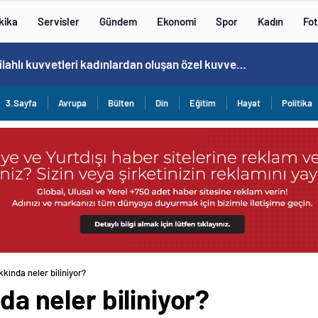
kika
Servisler
Gündem
Ekonomi
Spor
Kadın
Fot
Norweç silahlı kuvvetleri kadınlardan oluşan özel kuvvetler eğitimlerini başlattı.
3.Sayfa
Avrupa
Bülten
Din
Eğitim
Hayat
Politika
akkında neler biliniyor?
nda neler biliniyor?