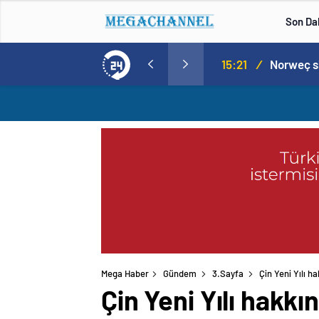
Son Da
aspor! Tam 5 futbolcu….
15:21
/
Mega Haber
Gündem
3.Sayfa
Çin Yeni Yılı h
Çin Yeni Yılı hakkı