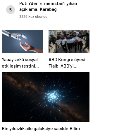
Putin’den Ermenistan’ı yıkan
açıklama: Karabağ
5
Azerbaycan’ın ayrılmaz bir
2226 kez okundu
parçasıdır!
Yapay zekâ sosyal
ABD Kongre üyesi
etkileşim testini
Tlaib, ABD’yi
geçemedi
Filistin’deki
“soykırımda suç
ortağı” olmakla
itham etti
Bin yıldızlık aile galaksiye saçıldı: Bilim