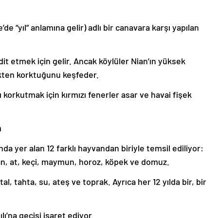
’de “yıl” anlamına gelir) adlı bir canavara karşı yapılan
hdit etmek için gelir. Ancak köylüler Nian’ın yüksek
nkten korktuğunu keşfeder.
ı korkutmak için kırmızı fenerler asar ve havai fişek
a
nda yer alan 12 farklı hayvandan biriyle temsil ediliyor:
lan, at, keçi, maymun, horoz, köpek ve domuz.
l, tahta, su, ateş ve toprak. Ayrıca her 12 yılda bir, bir
ı’na geçişi işaret ediyor.