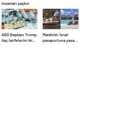
insanları şaşkın
ABD Başkanı Trump,
Maldivler İsrail
ilaç tarifelerini iki
pasaportuna yasak
hafta içinde
koydu!
açıklayacağını
söyledi