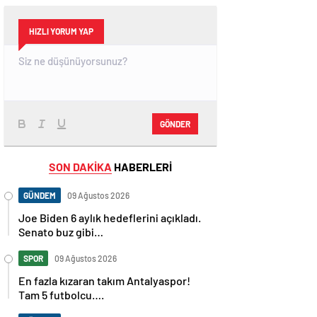
HIZLI YORUM YAP
GÖNDER
SON DAKİKA
HABERLERİ
GÜNDEM
09 Ağustos 2026
Joe Biden 6 aylık hedeflerini açıkladı.
Senato buz gibi…
SPOR
09 Ağustos 2026
En fazla kızaran takım Antalyaspor!
Tam 5 futbolcu….