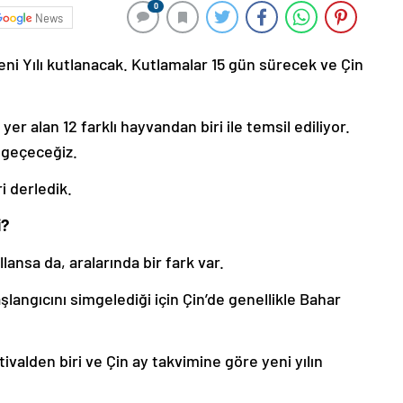
0
News
ni Yılı kutlanacak. Kutlamalar 15 gün sürecek ve Çin
yer alan 12 farklı hayvandan biri ile temsil ediliyor.
a geçeceğiz.
 derledik.
i?
ullansa da, aralarında bir fark var.
şlangıcını simgelediği için Çin’de genellikle Bahar
valden biri ve Çin ay takvimine göre yeni yılın