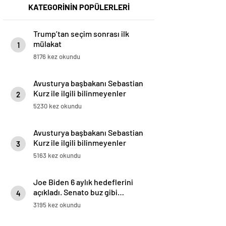
KATEGORİNİN POPÜLERLERİ
Trump’tan seçim sonrası ilk
mülakat
1
8176 kez okundu
Avusturya başbakanı Sebastian
Kurz ile ilgili bilinmeyenler
2
5230 kez okundu
Avusturya başbakanı Sebastian
Kurz ile ilgili bilinmeyenler
3
5163 kez okundu
Joe Biden 6 aylık hedeflerini
açıkladı. Senato buz gibi…
4
3195 kez okundu