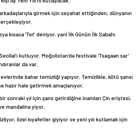
kişi Ay Yeni Yılı’nı kutlayacak.
a arkadaşlarıyla girmek için seyahat ettiğinden, dünyanın
erçekleşiyor.
a kısaca ‘Tet’ deniyor, yani İlk Günün İlk Sabahı
ollal’ı kutluyor. Moğolistan’da festivale ‘Tsagaan sar’
ndıranlar da var.
 evlerinde bahar temizliği yapıyor. Temizlikle, kötü şansı
ne hazır hale getirmek amaçlanıyor.
ir sonraki yıl için şans getirdiğine inanılan Çin eriştesi,
k ve mandalina yiyor.
izliyor, özel kıyafetler giyiyor ve yeni yılı kutlamak için