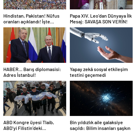
Hindistan, Pakistan! Nüfus
Papa XIV. Leo’dan Dünyaya İlk
oranları açıklandı! İşte
Mesaj: SAVAŞA SON VERİN!
Dünyanın en kalabalık ülkesi!
Dünya haritası ülkeler!
HABER… Barış diplomasisi:
Yapay zekâ sosyal etkileşim
Adres İstanbul!
testini geçemedi
ABD Kongre üyesi Tlaib,
Bin yıldızlık aile galaksiye
ABD’yi Filistin’deki
saçıldı: Bilim insanları şaşkın
“soykırımda suç ortağı”