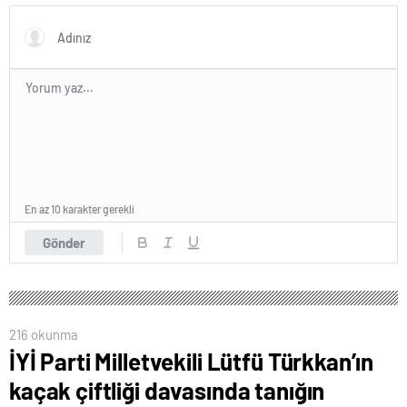
olmakla itham etti
En az 10 karakter gerekli
Gönder
216 okunma
İYİ Parti Milletvekili Lütfü Türkkan’ın
kaçak çiftliği davasında tanığın