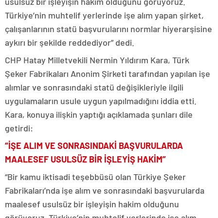
usulsüz bir işleyişin hakim olduğunu görüyoruz.
Türkiye’nin muhtelif yerlerinde işe alım yapan şirket,
çalışanlarının statü başvurularını normlar hiyerarşisine
aykırı bir şekilde reddediyor” dedi.
CHP Hatay Milletvekili Nermin Yıldırım Kara, Türk
Şeker Fabrikaları Anonim Şirketi tarafından yapılan işe
alımlar ve sonrasındaki statü değişikleriyle ilgili
uygulamaların usule uygun yapılmadığını iddia etti.
Kara, konuya ilişkin yaptığı açıklamada şunları dile
getirdi:
“İŞE ALIM VE SONRASINDAKİ BAŞVURULARDA
MAALESEF USULSÜZ BİR İŞLEYİŞ HAKİM”
“Bir kamu iktisadi teşebbüsü olan Türkiye Şeker
Fabrikaları’nda işe alım ve sonrasındaki başvurularda
maalesef usulsüz bir işleyişin hakim olduğunu
görüyoruz. Türkiye’nin muhtelif yerlerinde işe alım