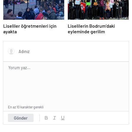
Liseliler öğretmenleri için
Liselilerin Bodrum’daki
ayakta
eyleminde gerilim
En az 10 karakter gerekli
Gönder