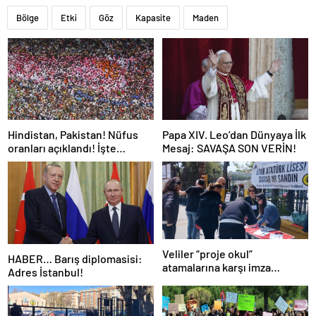
Bölge
Etki
Göz
Kapasite
Maden
Hindistan, Pakistan! Nüfus
Papa XIV. Leo’dan Dünyaya İlk
oranları açıklandı! İşte
Mesaj: SAVAŞA SON VERİN!
Dünyanın en kalabalık ülkesi!
Dünya haritası ülkeler!
Veliler “proje okul”
HABER… Barış diplomasisi:
atamalarına karşı imza
Adres İstanbul!
kampanyası başlattı