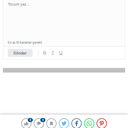
En az 10 karakter gerekli
Gönder
0
0
0
0