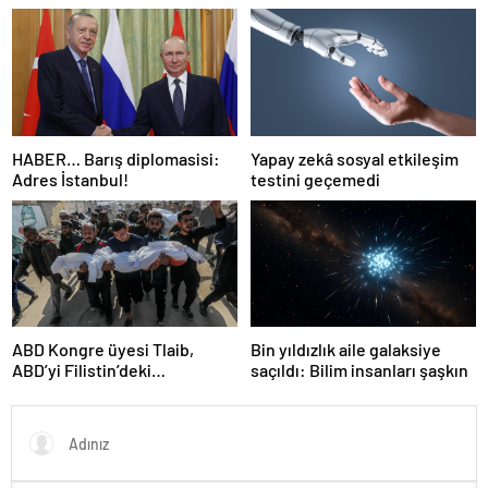
Dünyanın en kalabalık ülkesi!
Dünya haritası ülkeler!
HABER… Barış diplomasisi:
Yapay zekâ sosyal etkileşim
Adres İstanbul!
testini geçemedi
ABD Kongre üyesi Tlaib,
Bin yıldızlık aile galaksiye
ABD’yi Filistin’deki
saçıldı: Bilim insanları şaşkın
“soykırımda suç ortağı”
olmakla itham etti