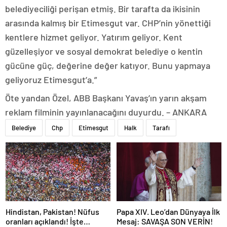
belediyeciliği perişan etmiş. Bir tarafta da ikisinin
arasında kalmış bir Etimesgut var. CHP’nin yönettiği
kentlere hizmet geliyor. Yatırım geliyor. Kent
güzelleşiyor ve sosyal demokrat belediye o kentin
gücüne güç, değerine değer katıyor. Bunu yapmaya
geliyoruz Etimesgut’a.”
Öte yandan Özel, ABB Başkanı Yavaş’ın yarın akşam
reklam filminin yayınlanacağını duyurdu. – ANKARA
Belediye
Chp
Etimesgut
Halk
Tarafı
Hindistan, Pakistan! Nüfus
Papa XIV. Leo’dan Dünyaya İlk
oranları açıklandı! İşte
Mesaj: SAVAŞA SON VERİN!