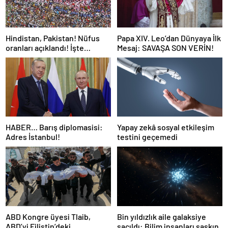
Hindistan, Pakistan! Nüfus
Papa XIV. Leo’dan Dünyaya İlk
oranları açıklandı! İşte
Mesaj: SAVAŞA SON VERİN!
Dünyanın en kalabalık ülkesi!
Dünya haritası ülkeler!
HABER… Barış diplomasisi:
Yapay zekâ sosyal etkileşim
Adres İstanbul!
testini geçemedi
ABD Kongre üyesi Tlaib,
Bin yıldızlık aile galaksiye
ABD’yi Filistin’deki
saçıldı: Bilim insanları şaşkın