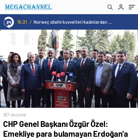
davet ediyoruz
15:20
/
Cristiano Ronaldo’nun akıllara zarar tüm kariyerinin istatistiğini çıkardık !
187 okunma
CHP Genel Başkanı Özgür Özel:
Emekliye para bulamayan Erdoğan’a