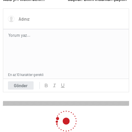
“soykırımda suç ortağı”
olmakla itham etti
En az 10 karakter gerekli
Gönder