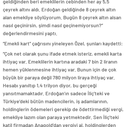
geldiğinden beri emeklilerin cebinden her ay 5,5
çeyrek altını aldı. Erdoğan geldiğinde 8 çeyrek altın
alan emekliye söylüyorum. Bugün 8 çeyrek altın alsan
nasıl geçinirsin, şimdi nasıl geçinemiyorsun?”
değerlendirmesini yaptı.
“Emekli kart” çağrısını yineleyen Özel, şunları kaydetti:
“Çok net olarak şunu ifade etmek isteriz, emekli karta
ihtiyaç var. Emeklilerin kartına aradaki 7 bin 2 liranın
hemen yüklenmesine ihtiyaç var. Bunun için de çok
büyük bir paraya değil 780 milyon liraya ihtiyaç var.
Hesabı yanıltıp 1,4 trilyon diyor, bu gerçeği
yansıtmamaktadır. Erdoğan’ın sadece İliç’teki ve
Türkiye’deki bütün madencilerin, iş adamlarının,
holdinglerin ödemeleri gerekip de ödettirmediği vergi,
emekliye lazım olan paraya yetmektedir. Sen İliç’teki
katil firmadan Anagold’dan vergiyi al, holdinglerden