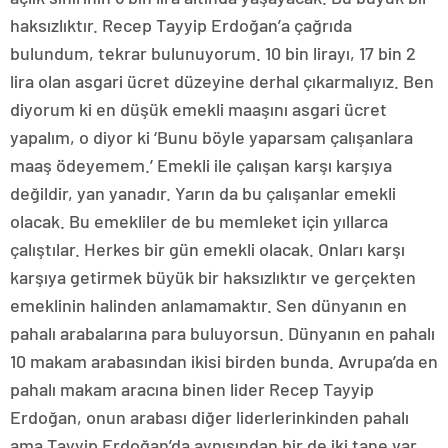
haksızlıktır. Recep Tayyip Erdoğan’a çağrıda
bulundum, tekrar bulunuyorum. 10 bin lirayı, 17 bin 2
lira olan asgari ücret düzeyine derhal çıkarmalıyız. Ben
diyorum ki en düşük emekli maaşını asgari ücret
yapalım, o diyor ki ‘Bunu böyle yaparsam çalışanlara
maaş ödeyemem.’ Emekli ile çalışan karşı karşıya
değildir, yan yanadır. Yarın da bu çalışanlar emekli
olacak. Bu emekliler de bu memleket için yıllarca
çalıştılar. Herkes bir gün emekli olacak. Onları karşı
karşıya getirmek büyük bir haksızlıktır ve gerçekten
emeklinin halinden anlamamaktır. Sen dünyanın en
pahalı arabalarına para buluyorsun. Dünyanın en pahalı
10 makam arabasından ikisi birden bunda. Avrupa’da en
pahalı makam aracına binen lider Recep Tayyip
Erdoğan, onun arabası diğer liderlerinkinden pahalı
ama Tayyip Erdoğan’da aynısından bir de iki tane var.