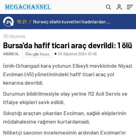
15:21
/
Norweç silahlı kuvvetleri kadınlardan oluşan özel kuvvetler eğitimlerini başlattı.
191 okunma
Bursa’da hafif ticari araç devrildi: 1 ölü
23 Ağustos 2024 10:45
ABONE OL
News
İznik-Orhangazi kara yolunun Elbeyli mevkisinde Niyazi
Evciman (45) yönetimindeki hafif ticari araç yol
kenarına devrildi.
Durumun bildirilmesiyle olay yerine 112 Acil Servis ve
itfaiye ekipleri sevk edildi.
Sıkıştığı araçtan çıkarılan Evciman, sağlık ekiplerinin
müdahalesine rağmen kurtarılamadı.
Nöbetçi savcının incelemesinin ardından Evciman’ın