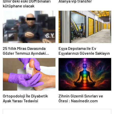
İzmir’deki eski DGM binaları
Alanya vip transfer
kütüphane olacak
25 Yıllık Miras Davasında
Eşya Depolama ile Ev
Gözler Temmuz Ayındaki
Eşyalarınızı Güvenle Saklayın
Karar Duruşmasına Çevrildi
Ortopodoloji İle Diyabetik
Zihnin Gizemli Sınırları ve
Ayak Yarası Tedavisi
Ötesi : Nasılnedir.com