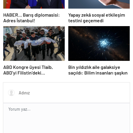
HABER… Barış diplomasisi:
Yapay zekâ sosyal etkileşim
Adres İstanbul!
testini geçemedi
ABD Kongre üyesi Tlaib,
Bin yıldızlık aile galaksiye
ABD’yi Filistin’deki
saçıldı: Bilim insanları şaşkın
“soykırımda suç ortağı”
olmakla itham etti