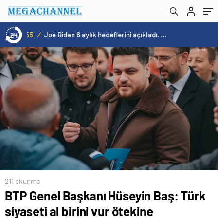
karşıya
23:55
/
En fazla kızaran takım Antalyaspor! Tam 5 futbolcu….
211 okunma
BTP Genel Başkanı Hüseyin Baş: Türk
siyaseti al birini vur ötekine