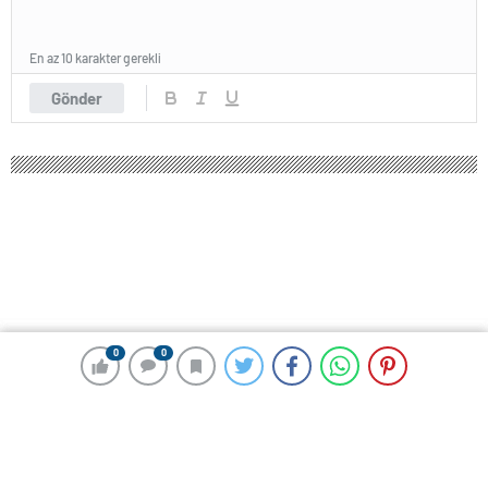
En az 10 karakter gerekli
Gönder
0
0
0
0
198 okunma