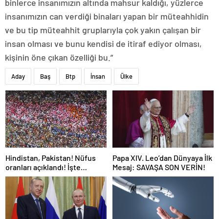
binlerce insanımızın altında mahsur kaldığı, yüzlerce
insanımızın can verdiği binaları yapan bir müteahhidin
ve bu tip müteahhit gruplarıyla çok yakın çalışan bir
insan olması ve bunu kendisi de itiraf ediyor olması,
kişinin öne çıkan özelliği bu.”
Aday
Baş
Btp
İnsan
Ülke
Hindistan, Pakistan! Nüfus
Papa XIV. Leo’dan Dünyaya İlk
oranları açıklandı! İşte
Mesaj: SAVAŞA SON VERİN!
Dünyanın en kalabalık ülkesi!
Dünya haritası ülkeler!