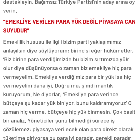
destekleyin, Bağımsız Türkiye Partisi’nin adaylarına oy
verin.
“EMEKLİYE VERİLEN PARA YÜK DEĞİL PİYASAYA CAN
SUYUDUR”
Emeklilik hususu ile ilgili bizim parti yaklaşımımız
anlaşılsın diye söylüyorum; birincisi eğer hükümetler,
‘Biz birine para verdiğimizde bu bizim sırtımızda yük’
olur diye düşünüyorsa o zaman biz emekliye hiç para
vermeyelim. Emekliye verdiğimiz para bir yük ise hiç
vermeyelim daha iyi. Doğru mu, şimdi mantık
kuruyorum. Ne diyorlar; ‘Emekliye para verince
bütçeye şu kadar yük biniyor, bunu kaldıramıyoruz’ O
zaman hiç verme, bütçeye hiç yük binmesin. Çok basit
bir analiz. Yöneticiler şunu bilmediği sürece iş
çözülemez; piyasaya verilecek olan para direkt olarak
tüketime giriyorsa bu para iyi paradır, gerekli paradır.