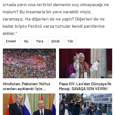
ortada yarın ona terörist demenin suç olmayacağı ne
malum? Bu insanlarla bir yere varabilir miyiz,
varamayız. Ha diğerleri de ne yaptı? Diğerleri de ne
kadar kripto Fetöcü varsa tuttular kendi partilerine
aldılar.”
Emekli
Hiç
Para
Şimdi
Yük
Hindistan, Pakistan! Nüfus
Papa XIV. Leo’dan Dünyaya İlk
oranları açıklandı! İşte
Mesaj: SAVAŞA SON VERİN!
Dünyanın en kalabalık ülkesi!
Dünya haritası ülkeler!