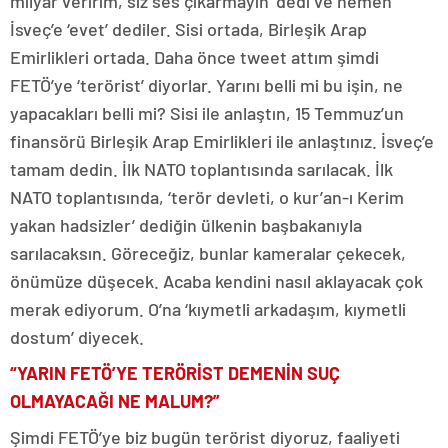
milyar veririm, siz ses çıkarmayın’ dedi ve hemen
İsveç’e ‘evet’ dediler. Sisi ortada, Birleşik Arap
Emirlikleri ortada. Daha önce tweet attım şimdi
FETÖ’ye ‘terörist’ diyorlar. Yarını belli mi bu işin, ne
yapacakları belli mi? Sisi ile anlaştın, 15 Temmuz’un
finansörü Birleşik Arap Emirlikleri ile anlaştınız. İsveç’e
tamam dedin. İlk NATO toplantısında sarılacak. İlk
NATO toplantısında, ‘terör devleti, o kur’an-ı Kerim
yakan hadsizler’ dediğin ülkenin başbakanıyla
sarılacaksın. Göreceğiz, bunlar kameralar çekecek,
önümüze düşecek. Acaba kendini nasıl aklayacak çok
merak ediyorum. O’na ‘kıymetli arkadaşım, kıymetli
dostum’ diyecek.
“YARIN FETÖ’YE TERÖRİST DEMENİN SUÇ
OLMAYACAĞI NE MALUM?”
Şimdi FETÖ’ye biz bugün terörist diyoruz, faaliyeti