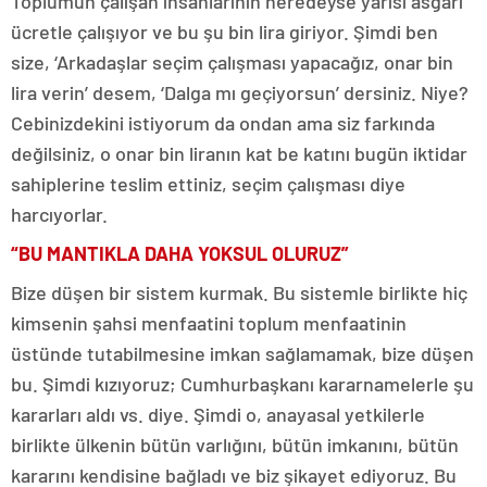
Toplumun çalışan insanlarının neredeyse yarısı asgari
ücretle çalışıyor ve bu şu bin lira giriyor. Şimdi ben
size, ‘Arkadaşlar seçim çalışması yapacağız, onar bin
lira verin’ desem, ‘Dalga mı geçiyorsun’ dersiniz. Niye?
Cebinizdekini istiyorum da ondan ama siz farkında
değilsiniz, o onar bin liranın kat be katını bugün iktidar
sahiplerine teslim ettiniz, seçim çalışması diye
harcıyorlar.
“BU MANTIKLA DAHA YOKSUL OLURUZ”
Bize düşen bir sistem kurmak. Bu sistemle birlikte hiç
kimsenin şahsi menfaatini toplum menfaatinin
üstünde tutabilmesine imkan sağlamamak, bize düşen
bu. Şimdi kızıyoruz; Cumhurbaşkanı kararnamelerle şu
kararları aldı vs. diye. Şimdi o, anayasal yetkilerle
birlikte ülkenin bütün varlığını, bütün imkanını, bütün
kararını kendisine bağladı ve biz şikayet ediyoruz. Bu