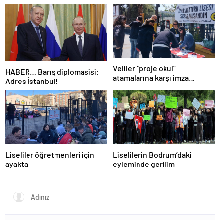
Dünyanın en kalabalık ülkesi!
Dünya haritası ülkeler!
Veliler “proje okul”
HABER… Barış diplomasisi:
atamalarına karşı imza
Adres İstanbul!
kampanyası başlattı
Liseliler öğretmenleri için
Liselilerin Bodrum’daki
ayakta
eyleminde gerilim