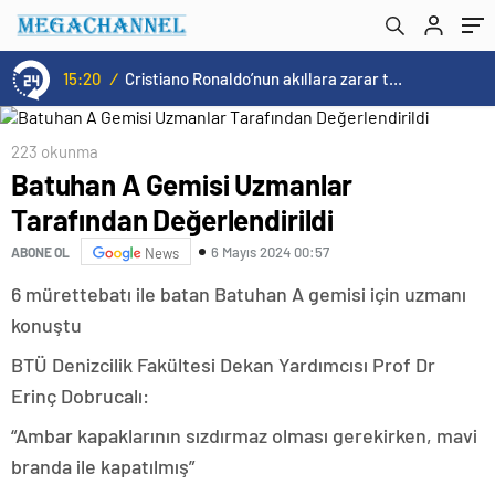
15:20
/
Cristiano Ronaldo’nun akıllara zarar tüm kariyerinin istatistiğini çıkardık !
223 okunma
Batuhan A Gemisi Uzmanlar
Tarafından Değerlendirildi
6 Mayıs 2024 00:57
ABONE OL
News
6 mürettebatı ile batan Batuhan A gemisi için uzmanı
konuştu
BTÜ Denizcilik Fakültesi Dekan Yardımcısı Prof Dr
Erinç Dobrucalı:
“Ambar kapaklarının sızdırmaz olması gerekirken, mavi
branda ile kapatılmış”