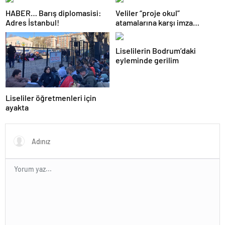
HABER… Barış diplomasisi:
Veliler “proje okul”
Adres İstanbul!
atamalarına karşı imza
kampanyası başlattı
Liselilerin Bodrum’daki
eyleminde gerilim
Liseliler öğretmenleri için
ayakta