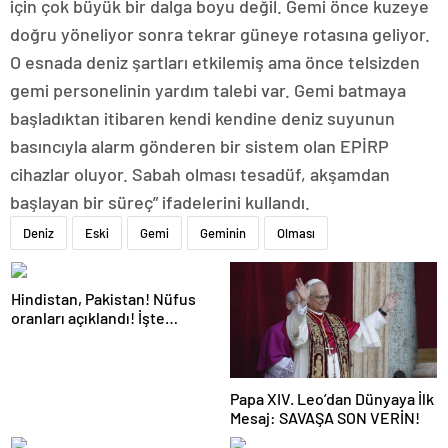
için çok büyük bir dalga boyu değil. Gemi önce kuzeye
doğru yöneliyor sonra tekrar güneye rotasına geliyor.
O esnada deniz şartları etkilemiş ama önce telsizden
gemi personelinin yardım talebi var. Gemi batmaya
başladıktan itibaren kendi kendine deniz suyunun
basıncıyla alarm gönderen bir sistem olan EPİRP
cihazlar oluyor. Sabah olması tesadüf, akşamdan
başlayan bir süreç” ifadelerini kullandı.
Deniz
Eski
Gemi
Geminin
Olması
Hindistan, Pakistan! Nüfus
oranları açıklandı! İşte
Dünyanın en kalabalık ülkesi!
Dünya haritası ülkeler!
Papa XIV. Leo’dan Dünyaya İlk
Mesaj: SAVAŞA SON VERİN!