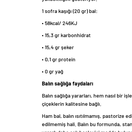
1 sofra kaşığı (20 gr) bal:
• 58kcal/ 246KJ
• 15,3 gr karbonhidrat
• 15,4 gr şeker
• 0,1 gr protein
• 0 gr yağ
Balın sağlığa faydaları
Balın sağlığa yararları, hem nasıl bir iş
çiçeklerin kalitesine bağlı.
Ham bal, balın ısıtılmamış, pastorize ed
edilmemiş hali. Balın bu formunda, sta