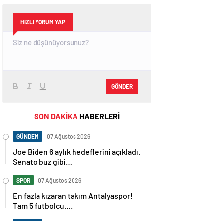
HIZLI YORUM YAP
GÖNDER
SON DAKİKA
HABERLERİ
GÜNDEM
07 Ağustos 2026
Joe Biden 6 aylık hedeflerini açıkladı.
Senato buz gibi…
SPOR
07 Ağustos 2026
En fazla kızaran takım Antalyaspor!
Tam 5 futbolcu….