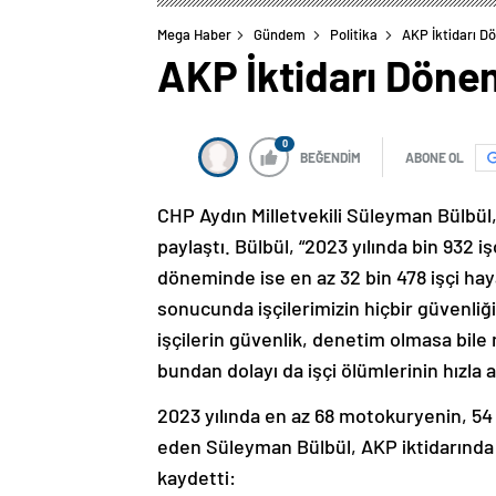
Mega Haber
Gündem
Politika
AKP İktidarı Dö
AKP İktidarı Dönem
0
BEĞENDİM
ABONE OL
CHP Aydın Milletvekili Süleyman Bülbül, 
paylaştı. Bülbül, “2023 yılında bin 932 i
döneminde ise en az 32 bin 478 işçi hay
sonucunda işçilerimizin hiçbir güvenliğ
işçilerin güvenlik, denetim olmasa bile
bundan dolayı da işçi ölümlerinin hızla a
2023 yılında en az 68 motokuryenin, 54 ç
eden Süleyman Bülbül, AKP iktidarında i
kaydetti: