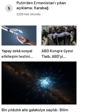
Putin’den Ermenistan’ı yıkan
açıklama: Karabağ
5
Azerbaycan’ın ayrılmaz bir
2226 kez okundu
parçasıdır!
Yapay zekâ sosyal
ABD Kongre üyesi
etkileşim testini
Tlaib, ABD’yi
geçemedi
Filistin’deki
“soykırımda suç
ortağı” olmakla
itham etti
Bin yıldızlık aile galaksiye saçıldı: Bilim