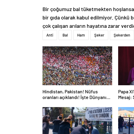
Bir çoğumuz bal tüketmekten hoşlansa da,
bir gıda olarak kabul edilmiyor. Çünkü b
çok çalışan arıların hayatına zarar verdi
Anti
Bal
Ham
Şeker
Şekerden
Hindistan, Pakistan! Nüfus
Papa XI
oranları açıklandı! İşte Dünyanın
Mesaj:
en kalabalık ülkesi! Dünya
haritası ülkeler!