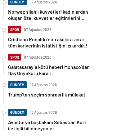
GÜNDEM
07 Ağustos 2026
Norweç silahlı kuvvetleri kadınlardan
oluşan özel kuvvetler eğitimlerini
başlattı.
SPOR
07 Ağustos 2026
Cristiano Ronaldo’nun akıllara zarar
tüm kariyerinin istatistiğini çıkardık !
SPOR
07 Ağustos 2026
Galatasaray’a kötü haber! Monaco’dan
flaş Onyekuru kararı.
GÜNDEM
07 Ağustos 2026
Trump’tan seçim sonrası ilk mülakat
GÜNDEM
07 Ağustos 2026
Avusturya başbakanı Sebastian Kurz
ile ilgili bilinmeyenler