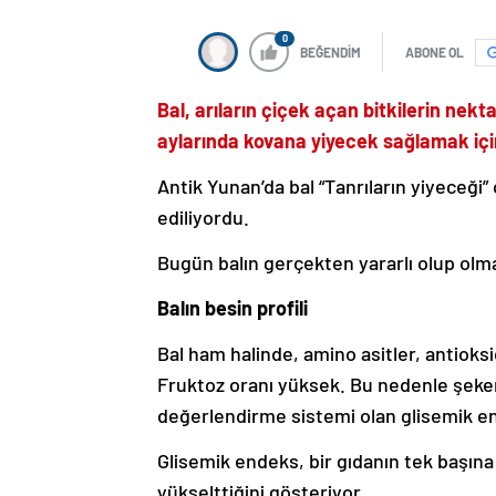
0
BEĞENDİM
ABONE OL
Bal, arıların çiçek açan bitkilerin nekt
aylarında kovana yiyecek sağlamak içi
Antik Yunan’da bal “Tanrıların yiyeceği” 
ediliyordu.
Bugün balın gerçekten yararlı olup olmad
Balın besin profili
Bal ham halinde, amino asitler, antioks
Fruktoz oranı yüksek. Bu nedenle şeker
değerlendirme sistemi olan glisemik e
Glisemik endeks, bir gıdanın tek başına 
yükselttiğini gösteriyor.