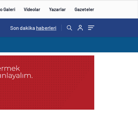
o Galeri
Videolar
Yazarlar
Gazeteler
14:57
Son dakika
/
haberleri