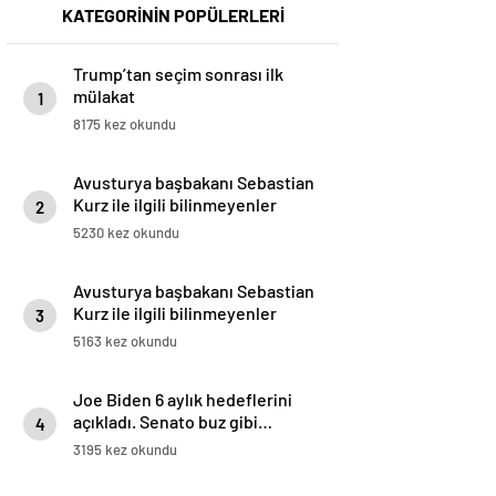
KATEGORİNİN POPÜLERLERİ
Trump’tan seçim sonrası ilk
mülakat
1
8175 kez okundu
Avusturya başbakanı Sebastian
Kurz ile ilgili bilinmeyenler
2
5230 kez okundu
Avusturya başbakanı Sebastian
Kurz ile ilgili bilinmeyenler
3
5163 kez okundu
Joe Biden 6 aylık hedeflerini
açıkladı. Senato buz gibi…
4
3195 kez okundu