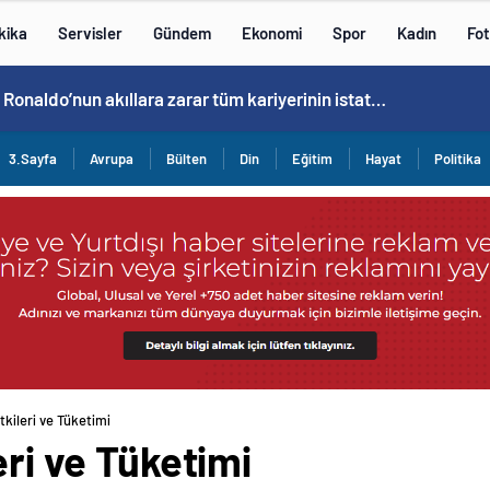
kika
Servisler
Gündem
Ekonomi
Spor
Kadın
Fot
Cristiano Ronaldo’nun akıllara zarar tüm kariyerinin istatistiğini çıkardık !
3.Sayfa
Avrupa
Bülten
Din
Eğitim
Hayat
Politika
tkileri ve Tüketimi
eri ve Tüketimi