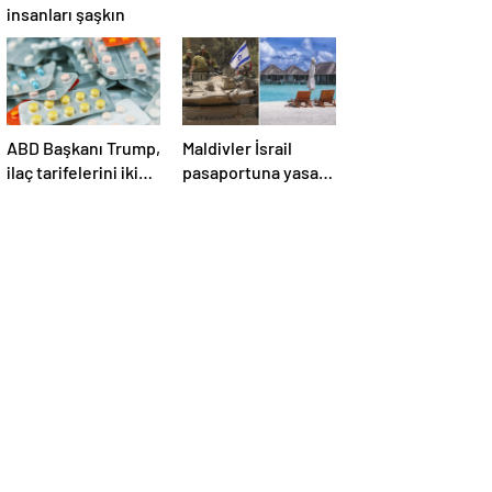
insanları şaşkın
ABD Başkanı Trump,
Maldivler İsrail
ilaç tarifelerini iki
pasaportuna yasak
hafta içinde
koydu!
açıklayacağını
söyledi