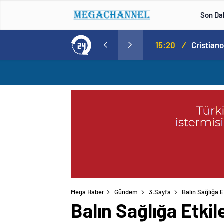
Son Da
Norweç silahlı kuvvetleri kadınlardan oluşan özel kuvvetler eğitimlerini başlattı.
15:20
/
Mega Haber
Gündem
3.Sayfa
Balın Sağlığa E
Balın Sağlığa Etkil