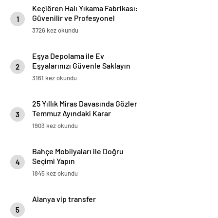
Keçiören Halı Yıkama Fabrikası:
Güvenilir ve Profesyonel
1
Hizmetin Adresi
3726 kez okundu
Eşya Depolama ile Ev
Eşyalarınızı Güvenle Saklayın
2
3161 kez okundu
25 Yıllık Miras Davasında Gözler
Temmuz Ayındaki Karar
3
Duruşmasına Çevrildi
1903 kez okundu
Bahçe Mobilyaları ile Doğru
Seçimi Yapın
4
1845 kez okundu
Alanya vip transfer
5