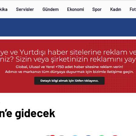
kika
Servisler
Gündem
Ekonomi
Spor
Kadın
Fot
k
n’e gidecek