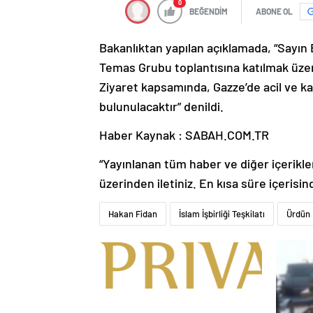
0
BEĞENDİM
ABONE OL
Bakanlıktan yapılan açıklamada, “Sayın B
Temas Grubu toplantısına katılmak üzer
Ziyaret kapsamında, Gazze’de acil ve ka
bulunulacaktır” denildi.
Haber Kaynak : SABAH.COM.TR
“Yayınlanan tüm haber ve diğer içerikler i
üzerinden iletiniz. En kısa süre içerisin
Hakan Fidan
İslam İşbirliği Teşkilatı
Ürdün