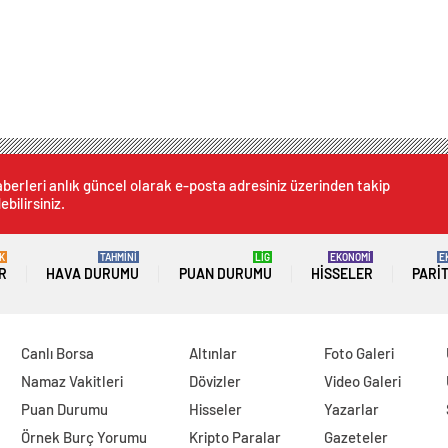
berleri anlık güncel olarak e-posta adresiniz üzerinden takip
ebilirsiniz.
K
TAHMİNİ
LİG
EKONOMİ
E
R
HAVA DURUMU
PUAN DURUMU
HISSELER
PARI
Canlı Borsa
Altınlar
Foto Galeri
Namaz Vakitleri
Dövizler
Video Galeri
Puan Durumu
Hisseler
Yazarlar
Örnek Burç Yorumu
Kripto Paralar
Gazeteler