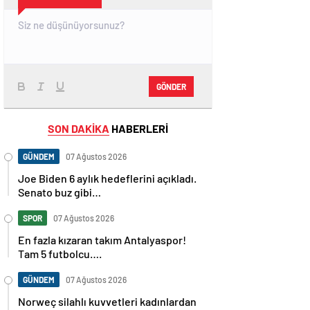
GÖNDER
SON DAKİKA
HABERLERİ
GÜNDEM
07 Ağustos 2026
Joe Biden 6 aylık hedeflerini açıkladı.
Senato buz gibi…
SPOR
07 Ağustos 2026
En fazla kızaran takım Antalyaspor!
Tam 5 futbolcu….
GÜNDEM
07 Ağustos 2026
Norweç silahlı kuvvetleri kadınlardan