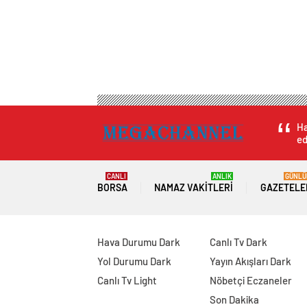
Ha
ed
CANLI
ANLIK
GÜNLÜ
BORSA
NAMAZ VAKITLERI
GAZETELE
Hava Durumu Dark
Canlı Tv Dark
Yol Durumu Dark
Yayın Akışları Dark
Canlı Tv Light
Nöbetçi Eczaneler
Son Dakika