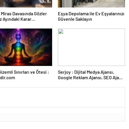
ık Miras Davasında Gözler
Eşya Depolama ile Ev Eşyalarınızı
 Ayındaki Karar
Güvenle Saklayın
sına Çevrildi
izemli Sınırları ve Ötesi :
Serjoy : Dijital Medya Ajansı,
dir.com
Google Reklam Ajansı, SEO Ajansı
ve Web Tasarım Ajansı