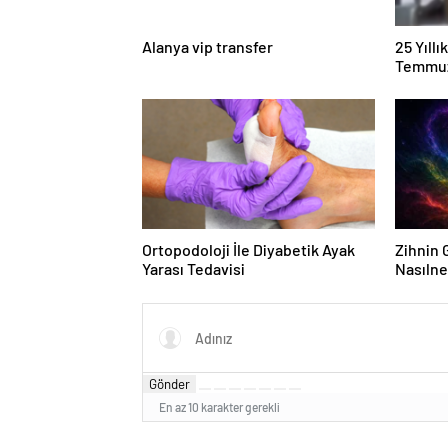
Alanya vip transfer
25 Yıll
Temmuz
Duruşma
Ortopodoloji İle Diyabetik Ayak
Zihnin G
Yarası Tedavisi
Nasılne
Gönder
En az 10 karakter gerekli