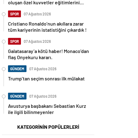
oluşan özel kuvvetler eğitimlerini
başlattı.
SPOR
07 Ağustos 2026
Cristiano Ronaldo’nun akıllara zarar
tüm kariyerinin istatistiğini çıkardık !
SPOR
07 Ağustos 2026
Galatasaray’a kötü haber! Monaco’dan
flaş Onyekuru kararı.
GÜNDEM
07 Ağustos 2026
Trump’tan seçim sonrası ilk mülakat
GÜNDEM
07 Ağustos 2026
Avusturya başbakanı Sebastian Kurz
ile ilgili bilinmeyenler
KATEGORİNİN POPÜLERLERİ