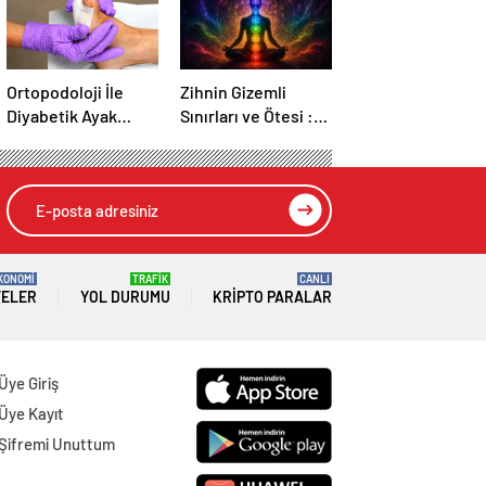
Ortopodoloji İle
Zihnin Gizemli
Diyabetik Ayak
Sınırları ve Ötesi :
Yarası Tedavisi
Nasılnedir.com
KONOMİ
TRAFİK
CANLI
TELER
YOL DURUMU
KRIPTO PARALAR
Üye Giriş
Üye Kayıt
Şifremi Unuttum