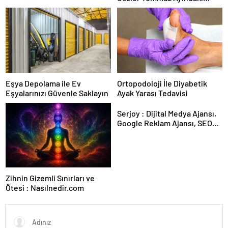
Karar Duruşmasına Çevrildi
Eşya Depolama ile Ev
Ortopodoloji İle Diyabetik
Eşyalarınızı Güvenle Saklayın
Ayak Yarası Tedavisi
Serjoy : Dijital Medya Ajansı,
Google Reklam Ajansı, SEO
Ajansı ve Web Tasarım Ajansı
Zihnin Gizemli Sınırları ve
Ötesi : Nasılnedir.com