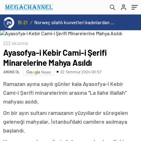
silinmelidir.
15:21
/
Norweç silahlı kuvvetleri kadınlardan oluşan özel kuvvetler eğitimlerini başlattı.
222 okunma
Ayasofya-i Kebir Cami-i Şerifi
Minarelerine Mahya Asıldı
22 Temmuz 2024 00:57
ABONE OL
News
Ramazan ayına sayılı günler kala Ayasofya-i Kebir
Cami-i Şerifi minarelerinin arasına “La ilahe illallah”
mahyası asıldı.
On bir ayın sultanı ramazanın yüzyıllardır süregelen
geleneği mahyalar, İstanbul’daki camilere asılmaya
başlandı.