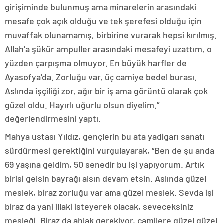
girişiminde bulunmuş ama minarelerin arasındaki
mesafe çok açık olduğu ve tek şerefesi olduğu için
muvaffak olunamamış, birbirine vurarak hepsi kırılmış.
Allah’a şükür ampuller arasındaki mesafeyi uzattım, o
yüzden çarpışma olmuyor. En büyük harfler de
Ayasofya’da. Zorluğu var, üç camiye bedel burası.
Aslında işçiliği zor, ağır bir iş ama görüntü olarak çok
güzel oldu. Hayırlı uğurlu olsun diyelim.”
değerlendirmesini yaptı.
Mahya ustası Yıldız, gençlerin bu ata yadigarı sanatı
sürdürmesi gerektiğini vurgulayarak, “Ben de şu anda
69 yaşına geldim, 50 senedir bu işi yapıyorum. Artık
birisi gelsin bayrağı alsın devam etsin. Aslında güzel
meslek, biraz zorluğu var ama güzel meslek. Sevda işi
biraz da yani illaki isteyerek olacak, seveceksiniz
mesleği. Biraz da ahlak gerekiyor, camilere güzel güzel