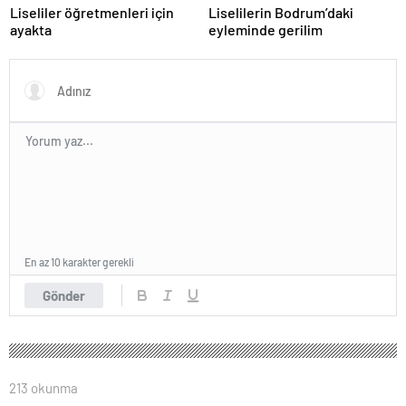
Liseliler öğretmenleri için
Liselilerin Bodrum’daki
ayakta
eyleminde gerilim
En az 10 karakter gerekli
Gönder
213 okunma