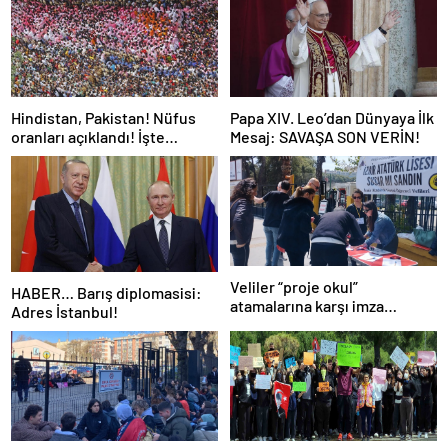
Hindistan, Pakistan! Nüfus
Papa XIV. Leo’dan Dünyaya İlk
oranları açıklandı! İşte
Mesaj: SAVAŞA SON VERİN!
Dünyanın en kalabalık ülkesi!
Dünya haritası ülkeler!
Veliler “proje okul”
HABER… Barış diplomasisi:
atamalarına karşı imza
Adres İstanbul!
kampanyası başlattı