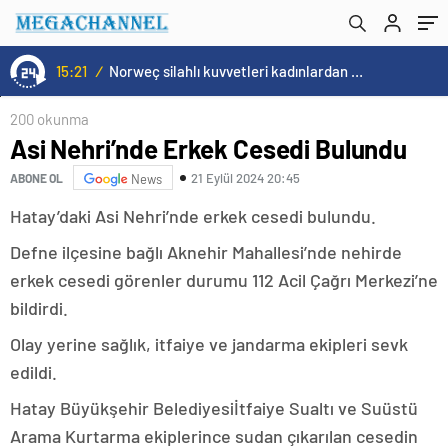
15:21
/
Norweç silahlı kuvvetleri kadınlardan oluşan özel kuvvetler eğitimlerini başlattı.
200 okunma
Asi Nehri’nde Erkek Cesedi Bulundu
21 Eylül 2024 20:45
ABONE OL
News
Hatay’daki Asi Nehri’nde erkek cesedi bulundu.
Defne ilçesine bağlı Aknehir Mahallesi’nde nehirde
erkek cesedi görenler durumu 112 Acil Çağrı Merkezi’ne
bildirdi.
Olay yerine sağlık, itfaiye ve jandarma ekipleri sevk
edildi.
Hatay Büyükşehir Belediyesiİtfaiye Sualtı ve Suüstü
Arama Kurtarma ekiplerince sudan çıkarılan cesedin