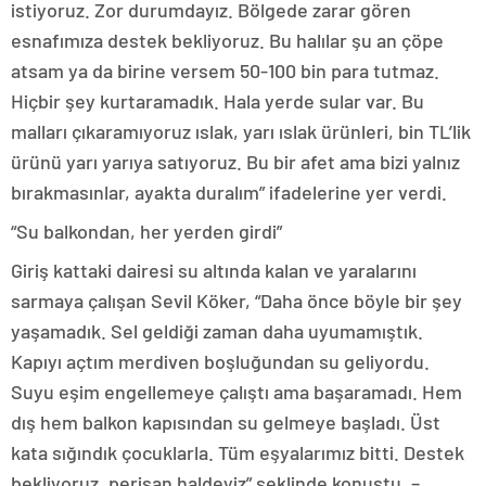
istiyoruz. Zor durumdayız. Bölgede zarar gören
esnafımıza destek bekliyoruz. Bu halılar şu an çöpe
atsam ya da birine versem 50-100 bin para tutmaz.
Hiçbir şey kurtaramadık. Hala yerde sular var. Bu
malları çıkaramıyoruz ıslak, yarı ıslak ürünleri, bin TL’lik
ürünü yarı yarıya satıyoruz. Bu bir afet ama bizi yalnız
bırakmasınlar, ayakta duralım” ifadelerine yer verdi.
“Su balkondan, her yerden girdi”
Giriş kattaki dairesi su altında kalan ve yaralarını
sarmaya çalışan Sevil Köker, “Daha önce böyle bir şey
yaşamadık. Sel geldiği zaman daha uyumamıştık.
Kapıyı açtım merdiven boşluğundan su geliyordu.
Suyu eşim engellemeye çalıştı ama başaramadı. Hem
dış hem balkon kapısından su gelmeye başladı. Üst
kata sığındık çocuklarla. Tüm eşyalarımız bitti. Destek
bekliyoruz, perişan haldeyiz” şeklinde konuştu. –