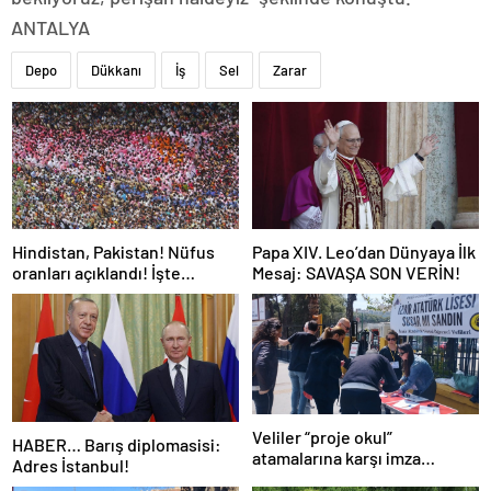
ANTALYA
Depo
Dükkanı
İş
Sel
Zarar
Hindistan, Pakistan! Nüfus
Papa XIV. Leo’dan Dünyaya İlk
oranları açıklandı! İşte
Mesaj: SAVAŞA SON VERİN!
Dünyanın en kalabalık ülkesi!
Dünya haritası ülkeler!
Veliler “proje okul”
HABER… Barış diplomasisi:
atamalarına karşı imza
Adres İstanbul!
kampanyası başlattı