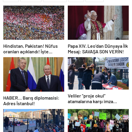
Hindistan, Pakistan! Nüfus
Papa XIV. Leo’dan Dünyaya İlk
oranları açıklandı! İşte
Mesaj: SAVAŞA SON VERİN!
Dünyanın en kalabalık ülkesi!
Dünya haritası ülkeler!
Veliler “proje okul”
HABER… Barış diplomasisi:
atamalarına karşı imza
Adres İstanbul!
kampanyası başlattı