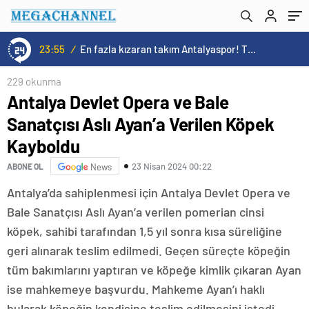
23:55
/
En fazla kızaran takım Antalyaspor! Tam 5 futbolcu….
229 okunma
Antalya Devlet Opera ve Bale
Sanatçısı Aslı Ayan’a Verilen Köpek
Kayboldu
23 Nisan 2024 00:22
ABONE OL
News
Antalya’da sahiplenmesi için Antalya Devlet Opera ve
Bale Sanatçısı Aslı Ayan’a verilen pomerian cinsi
köpek, sahibi tarafından 1,5 yıl sonra kısa süreliğine
geri alınarak teslim edilmedi. Geçen süreçte köpeğin
tüm bakımlarını yaptıran ve köpeğe kimlik çıkaran Ayan
ise mahkemeye başvurdu. Mahkeme Ayan’ı haklı
bularak köpeğin kendisine teslim edilmesini istedi.