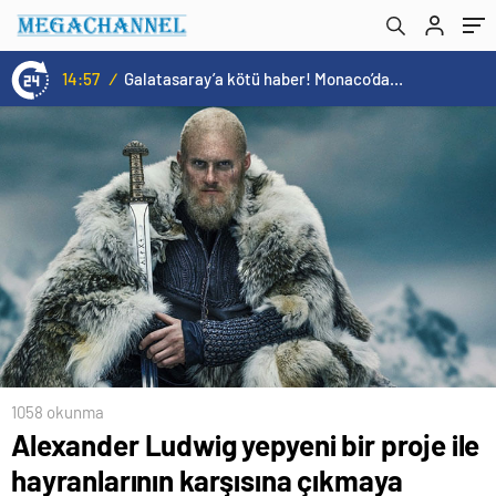
14:57
/
Galatasaray’a kötü haber! Monaco’dan flaş Onyekuru kararı.
1058 okunma
Alexander Ludwig yepyeni bir proje ile
hayranlarının karşısına çıkmaya