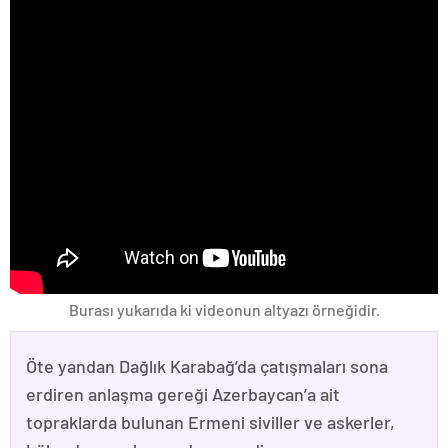
Burası yukarıda ki videonun altyazı örneğidir.
Öte yandan Dağlık Karabağ’da çatışmaları sona
erdiren anlaşma gereği Azerbaycan’a ait
topraklarda bulunan Ermeni siviller ve askerler,