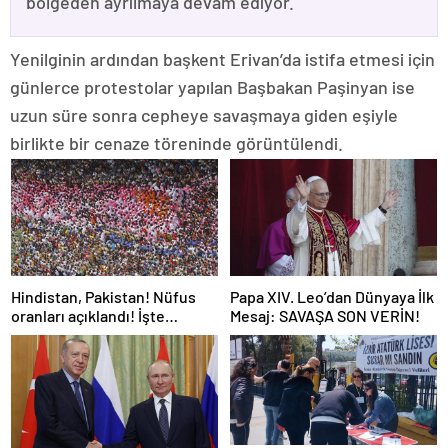
bölgeden ayrılmaya devam ediyor.
Yenilginin ardından başkent Erivan’da istifa etmesi için
günlerce protestolar yapılan Başbakan Paşinyan ise
uzun süre sonra cepheye savaşmaya giden eşiyle
birlikte bir cenaze töreninde görüntülendi.
Hindistan, Pakistan! Nüfus
Papa XIV. Leo’dan Dünyaya İlk
oranları açıklandı! İşte
Mesaj: SAVAŞA SON VERİN!
Dünyanın en kalabalık ülkesi!
Dünya haritası ülkeler!