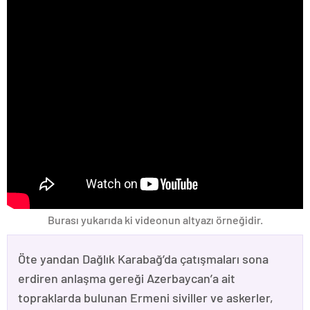
Burası yukarıda ki videonun altyazı örneğidir.
Öte yandan Dağlık Karabağ’da çatışmaları sona
erdiren anlaşma gereği Azerbaycan’a ait
topraklarda bulunan Ermeni siviller ve askerler,