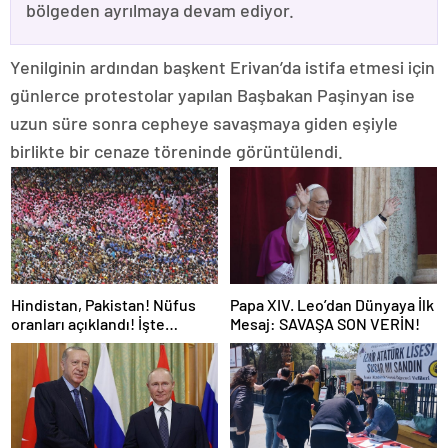
bölgeden ayrılmaya devam ediyor.
Yenilginin ardından başkent Erivan’da istifa etmesi için
günlerce protestolar yapılan Başbakan Paşinyan ise
uzun süre sonra cepheye savaşmaya giden eşiyle
birlikte bir cenaze töreninde görüntülendi.
Hindistan, Pakistan! Nüfus
Papa XIV. Leo’dan Dünyaya İlk
oranları açıklandı! İşte
Mesaj: SAVAŞA SON VERİN!
Dünyanın en kalabalık ülkesi!
Dünya haritası ülkeler!