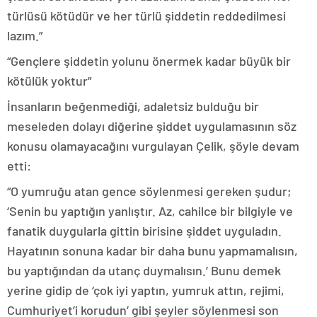
türlüsü kötüdür ve her türlü şiddetin reddedilmesi
lazım.”
“Gençlere şiddetin yolunu önermek kadar büyük bir
kötülük yoktur”
İnsanların beğenmediği, adaletsiz bulduğu bir
meseleden dolayı diğerine şiddet uygulamasının söz
konusu olamayacağını vurgulayan Çelik, şöyle devam
etti:
“O yumruğu atan gence söylenmesi gereken şudur;
‘Senin bu yaptığın yanlıştır. Az, cahilce bir bilgiyle ve
fanatik duygularla gittin birisine şiddet uyguladın.
Hayatının sonuna kadar bir daha bunu yapmamalısın,
bu yaptığından da utanç duymalısın.’ Bunu demek
yerine gidip de ‘çok iyi yaptın, yumruk attın, rejimi,
Cumhuriyet’i korudun’ gibi şeyler söylenmesi son