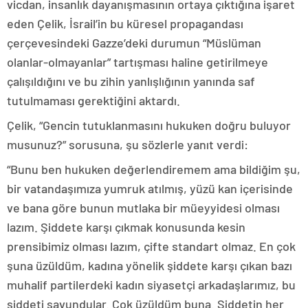
vicdan, insanlık dayanışmasının ortaya çıktığına işaret
eden Çelik, İsrail’in bu küresel propagandası
çerçevesindeki Gazze’deki durumun “Müslüman
olanlar-olmayanlar” tartışması haline getirilmeye
çalışıldığını ve bu zihin yanlışlığının yanında saf
tutulmaması gerektiğini aktardı.
Çelik, “Gencin tutuklanmasını hukuken doğru buluyor
musunuz?” sorusuna, şu sözlerle yanıt verdi:
“Bunu ben hukuken değerlendiremem ama bildiğim şu,
bir vatandaşımıza yumruk atılmış, yüzü kan içerisinde
ve bana göre bunun mutlaka bir müeyyidesi olması
lazım. Şiddete karşı çıkmak konusunda kesin
prensibimiz olması lazım, çifte standart olmaz. En çok
şuna üzüldüm, kadına yönelik şiddete karşı çıkan bazı
muhalif partilerdeki kadın siyasetçi arkadaşlarımız, bu
şiddeti savundular. Çok üzüldüm buna. Şiddetin her