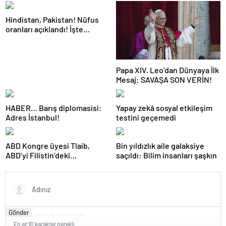
Hindistan, Pakistan! Nüfus
oranları açıklandı! İşte
Dünyanın en kalabalık ülkesi!
Dünya haritası ülkeler!
Papa XIV. Leo’dan Dünyaya İlk
Mesaj: SAVAŞA SON VERİN!
HABER… Barış diplomasisi:
Yapay zekâ sosyal etkileşim
Adres İstanbul!
testini geçemedi
ABD Kongre üyesi Tlaib,
Bin yıldızlık aile galaksiye
ABD’yi Filistin’deki
saçıldı: Bilim insanları şaşkın
“soykırımda suç ortağı”
olmakla itham etti
Gönder
En az 10 karakter gerekli