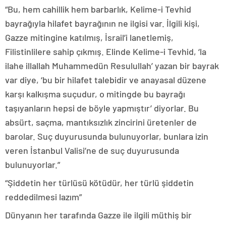
“Bu, hem cahillik hem barbarlık, Kelime-i Tevhid
bayrağıyla hilafet bayrağının ne ilgisi var. İlgili kişi,
Gazze mitingine katılmış, İsrail’i lanetlemiş,
Filistinlilere sahip çıkmış. Elinde Kelime-i Tevhid, ‘la
ilahe illallah Muhammedün Resulullah’ yazan bir bayrak
var diye, ‘bu bir hilafet talebidir ve anayasal düzene
karşı kalkışma suçudur, o mitingde bu bayrağı
taşıyanların hepsi de böyle yapmıştır’ diyorlar. Bu
absürt, saçma, mantıksızlık zincirini üretenler de
barolar. Suç duyurusunda bulunuyorlar, bunlara izin
veren İstanbul Valisi’ne de suç duyurusunda
bulunuyorlar.”
“Şiddetin her türlüsü kötüdür, her türlü şiddetin
reddedilmesi lazım”
Dünyanın her tarafında Gazze ile ilgili müthiş bir