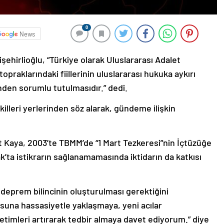
0
News
şehirlioğlu, “Türkiye olarak Uluslararası Adalet
 topraklarındaki fiillerinin uluslararası hukuka aykırı
den sorumlu tutulmasıdır.” dedi.
leri yerlerinden söz alarak, gündeme ilişkin
t Kaya, 2003’te TBMM’de “1 Mart Tezkeresi”nin İçtüzüğe
ak’ta istikrarın sağlanamamasında iktidarın da katkısı
 deprem bilincinin oluşturulması gerektiğini
una hassasiyetle yaklaşmaya, yeni acılar
imleri artırarak tedbir almaya davet ediyorum.” diye