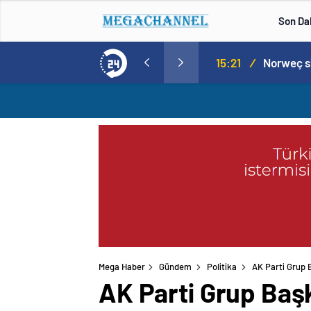
Son Da
Norweç silahlı kuvvetleri kadınlardan oluşan özel kuvvetler eğitimlerini başlattı.
15:20
/
Mega Haber
Gündem
Politika
AK Parti Grup Ba
AK Parti Grup Başkan