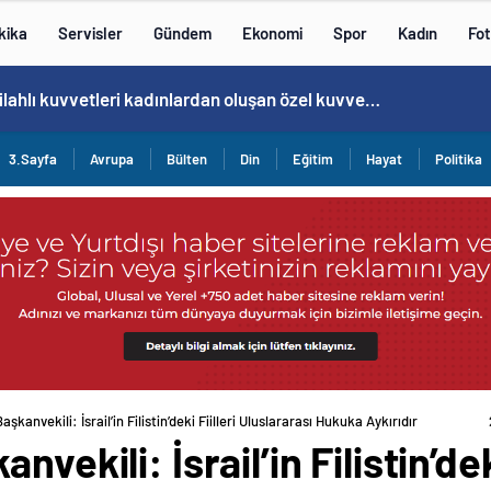
kika
Servisler
Gündem
Ekonomi
Spor
Kadın
Fot
Cristiano Ronaldo’nun akıllara zarar tüm kariyerinin istatistiğini çıkardık !
3.Sayfa
Avrupa
Bülten
Din
Eğitim
Hayat
Politika
şkanvekili: İsrail’in Filistin’deki Fiilleri Uluslararası Hukuka Aykırıdır
vekili: İsrail’in Filistin’deki