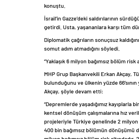
konuştu.
İsrail’in Gazze’deki saldırılarının sürd
getirdi. Usta, yaşananlara karşı tüm düny
Diplomatik çağrıların sonuçsuz kaldığını
somut adım atmadığını söyledi.
“Yaklaşık 6 milyon bağımsız bölüm risk a
MHP Grup Başkanvekili Erkan Akçay, Tür
bulunduğunu ve ülkenin yüzde 66’sının y
Akçay, şöyle devam etti:
“Depremlerde yaşadığımız kayıplarla bir
kentsel dönüşüm çalışmalarına hız ver
projeleriyle Türkiye genelinde 2 mily
400 bin bağımsız bölümün dönüşümü de
milyon bağımsız bölüm risk altındadır.