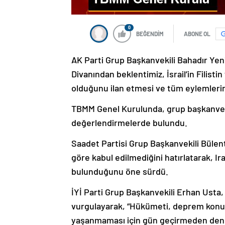
0
BEĞENDİM
ABONE OL
AK Parti Grup Başkanvekili Bahadır Yeni
Divanından beklentimiz, İsrail’in Filistin
olduğunu ilan etmesi ve tüm eylemlerin
TBMM Genel Kurulunda, grup başkanvekil
değerlendirmelerde bulundu.
Saadet Partisi Grup Başkanvekili Bülen
göre kabul edilmediğini hatırlatarak, Ir
bulunduğunu öne sürdü.
İYİ Parti Grup Başkanvekili Erhan Usta,
vurgulayarak, “Hükümeti, deprem konus
yaşanmaması için gün geçirmeden denet