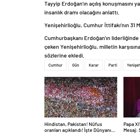
Tayyip Erdoğan’ın açılış konuşmasını y
insanlık dramı olacağını anlattı.
Yenişehirlioğlu, Cumhur İttifakı’nın 31 
Cumhurbaşkanı Erdoğan’ın liderliğinde A
çeken Yenişehirlioğlu, milletin karşısın
sözlerine ekledi.
Cumhur
Gün
Karar
Parti
Yenişeh
Hindistan, Pakistan! Nüfus
Papa XI
oranları açıklandı! İşte Dünyanın
Mesaj:
en kalabalık ülkesi! Dünya