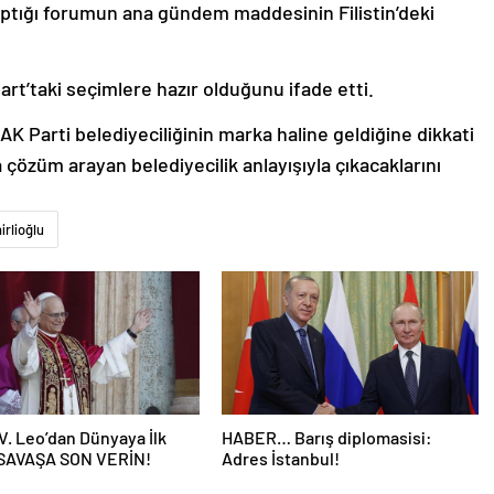
aptığı forumun ana gündem maddesinin Filistin’deki
Mart’taki seçimlere hazır olduğunu ifade etti.
K Parti belediyeciliğinin marka haline geldiğine dikkati
a çözüm arayan belediyecilik anlayışıyla çıkacaklarını
irlioğlu
V. Leo’dan Dünyaya İlk
HABER… Barış diplomasisi:
 SAVAŞA SON VERİN!
Adres İstanbul!