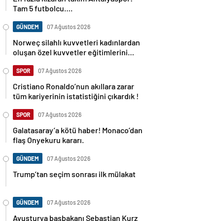
Tam 5 futbolcu….
GÜNDEM
07 Ağustos 2026
Norweç silahlı kuvvetleri kadınlardan
oluşan özel kuvvetler eğitimlerini
başlattı.
SPOR
07 Ağustos 2026
Cristiano Ronaldo’nun akıllara zarar
tüm kariyerinin istatistiğini çıkardık !
SPOR
07 Ağustos 2026
Galatasaray’a kötü haber! Monaco’dan
flaş Onyekuru kararı.
GÜNDEM
07 Ağustos 2026
Trump’tan seçim sonrası ilk mülakat
GÜNDEM
07 Ağustos 2026
Avusturya başbakanı Sebastian Kurz