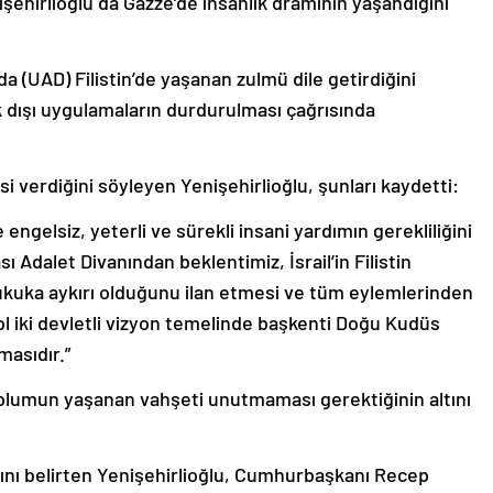
şehirlioğlu da Gazze’de insanlık dramının yaşandığını
da (UAD) Filistin’de yaşanan zulmü dile getirdiğini
k dışı uygulamaların durdurulması çağrısında
 verdiğini söyleyen Yenişehirlioğlu, şunları kaydetti:
 engelsiz, yeterli ve sürekli insani yardımın gerekliliğini
ı Adalet Divanından beklentimiz, İsrail’in Filistin
ı hukuka aykırı olduğunu ilan etmesi ve tüm eylemlerinden
l iki devletli vizyon temelinde başkenti Doğu Kudüs
masıdır.”
toplumun yaşanan vahşeti unutmaması gerektiğinin altını
ını belirten Yenişehirlioğlu, Cumhurbaşkanı Recep