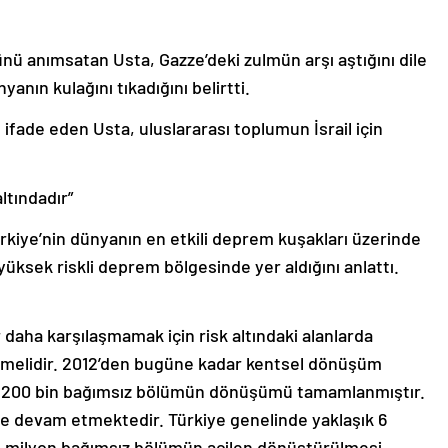
üğünü anımsatan Usta, Gazze’deki zulmün arşı aştığını dile
anın kulağını tıkadığını belirtti.
 ifade eden Usta, uluslararası toplumun İsrail için
ltındadır”
kiye’nin dünyanın en etkili deprem kuşakları üzerinde
üksek riskli deprem bölgesinde yer aldığını anlattı.
 daha karşılaşmamak için risk altındaki alanlarda
ilmelidir. 2012’den bugüne kadar kentsel dönüşüm
on 200 bin bağımsız bölümün dönüşümü tamamlanmıştır.
 devam etmektedir. Türkiye genelinde yaklaşık 6
 2 milyon bağımsız bölümün acilen dönüştürülmesi