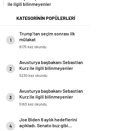
ile ilgili bilinmeyenler
KATEGORİNİN POPÜLERLERİ
Trump’tan seçim sonrası ilk
mülakat
1
8175 kez okundu
Avusturya başbakanı Sebastian
Kurz ile ilgili bilinmeyenler
2
5230 kez okundu
Avusturya başbakanı Sebastian
Kurz ile ilgili bilinmeyenler
3
5163 kez okundu
Joe Biden 6 aylık hedeflerini
açıkladı. Senato buz gibi…
4