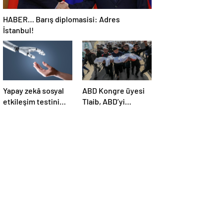
HABER… Barış diplomasisi: Adres
İstanbul!
Yapay zekâ sosyal
ABD Kongre üyesi
etkileşim testini
Tlaib, ABD’yi
geçemedi
Filistin’deki
“soykırımda suç
ortağı” olmakla
itham etti