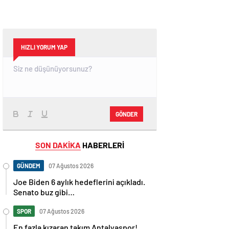
HIZLI YORUM YAP
GÖNDER
SON DAKİKA
HABERLERİ
GÜNDEM
07 Ağustos 2026
Joe Biden 6 aylık hedeflerini açıkladı.
Senato buz gibi…
SPOR
07 Ağustos 2026
En fazla kızaran takım Antalyaspor!