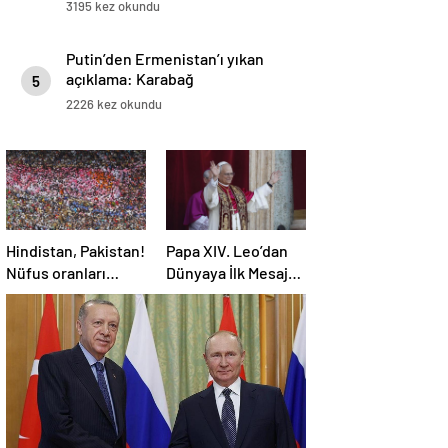
3195 kez okundu
Putin’den Ermenistan’ı yıkan
açıklama: Karabağ
5
Azerbaycan’ın ayrılmaz bir
2226 kez okundu
parçasıdır!
Hindistan, Pakistan!
Papa XIV. Leo’dan
Nüfus oranları
Dünyaya İlk Mesaj:
açıklandı! İşte
SAVAŞA SON
Dünyanın en
VERİN!
kalabalık ülkesi!
Dünya haritası
ülkeler!